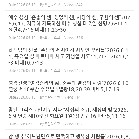
Date
2026.06.13
By
프란치스코
Views
1842
예수 성심 “은총의 샘, 생명의 샘, 사랑의 샘, 구원의 샘”202
6.6.12. 지극히 거룩하신 예수 성심 대축일 신명7,6-11 1
요한4,7-16 마태11,25-30
Date
2026.06.12
By
프란치스코
Views
1536
하느님의 선물 “주님의 제자이자 사도인 우리들”2026.6.1
1. 목요일 성 바르나바 사도 기념일 사도11,21ㄴ-26;13,1
-3 마태10,7-13
Date
2026.06.11
By
프란치스코
Views
1455
영적전쟁 “영적승리의 삶; 순수와 열정의 사랑”2026.6.10.
연중 제10주간 수요일 1열왕18,20-39 마태5,17-19
Date
2026.06.10
By
프란치스코
Views
1141
참된 그리스도인이 됩시다 “세상의 소금, 세상의 빛”2026.
6.9.연중 제10주간 화요일 1열왕17,7-16 마태5,13-16
Date
2026.06.09
By
프란치스코
Views
1197
참 행복 “하느님만으로 만족하고 행복한 사람들”2026.6.8.