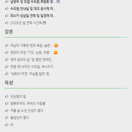
남양주 성 요셉 수도원 후원회 창...
수도원 안내실 및 데크 공사에 따...
파스카 성삼일 전례 및 일정에 따...
2026년 설 연휴 시간표
강론
주님의 거룩한 변모 축일: 높은 ...
변모의 여정 “기도, 순종, 추종”...
영적 승리의 삶 “참 좋은 영적탄...
연중 제18주간 수요일: 부스러기 ...
“성화의 여정” 주님을 닮은 ‘참...
묵상
단순함의 힘
행복하여라, 무위의 사람들
겨울 숲 노년 인생이 좋다
불암산이 좋다
詩