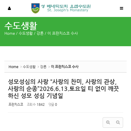
Sketchbook5, 스케치북5
Sketchbook5, 스케치북5
수도생활
Home
/
수도생활
/
강론
/
이 프란치스코 수사
Home
수도생활
강론
이 프란치스코 수사
성모성심의 사랑 “사랑의 찬미, 사랑의 관상,
사랑의 순종”2026.6.13.토요일 티 없이 깨끗
하신 성모 성심 기념일
프란치스코
조회 수
1842
댓글
0