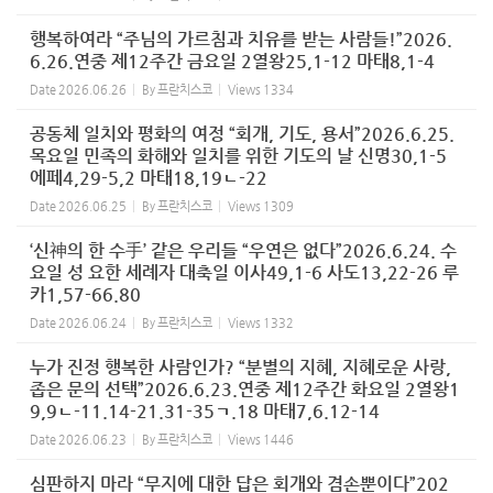
행복하여라 “주님의 가르침과 치유를 받는 사람들!”2026.
6.26.연중 제12주간 금요일 2열왕25,1-12 마태8,1-4
Date
2026.06.26
By
프란치스코
Views
1334
공동체 일치와 평화의 여정 “회개, 기도, 용서”2026.6.25.
목요일 민족의 화해와 일치를 위한 기도의 날 신명30,1-5
에페4,29-5,2 마태18,19ㄴ-22
Date
2026.06.25
By
프란치스코
Views
1309
‘신神의 한 수手’ 같은 우리들 “우연은 없다”2026.6.24. 수
요일 성 요한 세례자 대축일 이사49,1-6 사도13,22-26 루
카1,57-66.80
Date
2026.06.24
By
프란치스코
Views
1332
누가 진정 행복한 사람인가? “분별의 지혜, 지혜로운 사랑,
좁은 문의 선택”2026.6.23.연중 제12주간 화요일 2열왕1
9,9ㄴ-11.14-21.31-35ㄱ.18 마태7,6.12-14
Date
2026.06.23
By
프란치스코
Views
1446
심판하지 마라 “무지에 대한 답은 회개와 겸손뿐이다”202