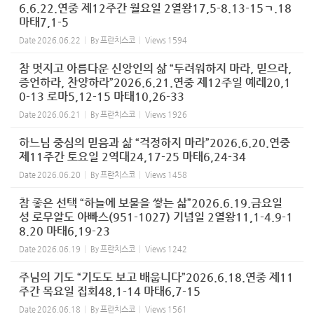
6.6.22.연중 제12주간 월요일 2열왕17,5-8.13-15ㄱ.18
마태7,1-5
Date
2026.06.22
By
프란치스코
Views
1594
참 멋지고 아름다운 신앙인의 삶 “두려워하지 마라, 믿으라,
증언하라, 찬양하라”2026.6.21.연중 제12주일 예레20,1
0-13 로마5,12-15 마태10,26-33
Date
2026.06.21
By
프란치스코
Views
1926
하느님 중심의 믿음과 삶 “걱정하지 마라”2026.6.20.연중
제11주간 토요일 2역대24,17-25 마태6,24-34
Date
2026.06.20
By
프란치스코
Views
1458
참 좋은 선택 “하늘에 보물을 쌓는 삶”2026.6.19.금요일
성 로무알도 아빠스(951-1027) 기념일 2열왕11,1-4.9-1
8.20 마태6,19-23
Date
2026.06.19
By
프란치스코
Views
1242
주님의 기도 “기도도 보고 배웁니다”2026.6.18.연중 제11
주간 목요일 집회48,1-14 마태6,7-15
Date
2026.06.18
By
프란치스코
Views
1561