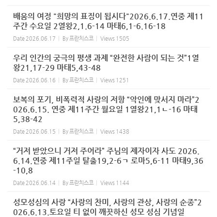
배움의 여정 "희망의 표징이 됩시다"2026.6.17.연중 제11
주간 수요일 2열왕2,1.6-14 마태6,1-6.16-18
Date
2026.06.17
By
프란치스코
Views
1505
우리 인간의 궁극의 평생 과제 “완전한 사람이 되는 것”1열
왕21,17-29 마태5,43-48
Date
2026.06.16
By
프란치스코
Views
1251
보복의 포기, 비폭력적 사랑의 저항 “악인에 맞서지 마라”2
026.6.15. 연중 제11주간 월요일 1열왕21,1ㄴ-16 마태
5,38-42
Date
2026.06.15
By
프란치스코
Views
1438
“거저 받았으니 거저 주어라” 주님의 제자이자 사도 2026.
6.14.연중 제11주일 탈출19,2-6ㄱ 로마5,6-11 마태9,36
-10,8
Date
2026.06.14
By
프란치스코
Views
1144
성모성심의 사랑 “사랑의 찬미, 사랑의 관상, 사랑의 순종”2
026.6.13.토요일 티 없이 깨끗하신 성모 성심 기념일