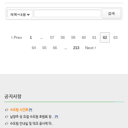
검색
Prev
1
...
57
58
59
60
61
62
63
64
65
66
...
213
Next
공지사항
수도원 시간표
남양주 성 요셉 수도원 후원회 창...
수도원 안내실 및 데크 공사에 따...