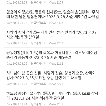
Date
2023.03.29
By
프란치스코
Views
2279
믿음의 여정旅程, 믿음의 전사戰士, 믿음의 훈련訓鍊 -무지
에 대한 답은 믿음뿐이다-2023.3.28.사순 제5주간 화요일
Date
2023.03.28
By
프란치스코
Views
2306
사랑의 지혜 -“죄없는 자가 먼저 돌을 던져라.”2023.3.27.
사순 제5주간 월요일
Date
2023.03.27
By
프란치스코
Views
2202
공동생활(共同生活)의 축복과 아름다움 -그리스도 예수님
중심의 공동체-2023.3.26.사순 제5주일
Date
2023.03.26
By
프란치스코
Views
2262
하느님의 참 좋은 선물 -사랑과 겸손, 경청과 순종, 찬미와
감사-2023.3.25.토요일 주님 탄생 예고 대축일
Date
2023.03.25
By
프란치스코
Views
2276
하느님 중심의 삶 -악인(惡人)이 아닌 의인(義人)으로 삽시
다-2023.3.24.사순 제4주간 금요일
Date
2023.03.24
By
프란치스코
Views
2251