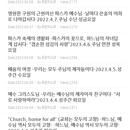
Date
2023.04.08
By
프란치스코
Views
2177
영원한 구원의 근원이신 파스카 예수님 -날마다 은총의 어좌
로 나아갑시다-2022.4.7.주님 수난 성금요일
Date
2023.04.07
By
프란치스코
Views
2270
파스카 축제의 생활화 -파스카의 꽃으로, 하느님의 자녀답
게 삽시다- “겸손한 섬김의 사랑”2023.4.6.주님 만찬 성목
요일
Date
2023.04.06
By
프란치스코
Views
2294
배움의 여정 -우리는 모두 주님의 제자들이다-2023.4.5.성
주간 수요일
Date
2023.04.05
By
프란치스코
Views
2253
예수 그리스도님 -우리는 예수님의 제자이자 친구이다- “서
로 사랑하여라”2023.4.4.성주간 화요일
Date
2023.04.04
By
프란치스코
Views
2371
"Church, home for all" (교회는 모두의 고향) -하느님, 예
수님 역시 모두의 고향- -하느님, 예수님 역시 모두의 고향-