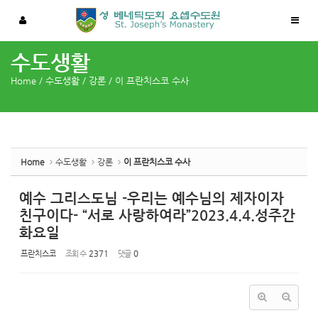
Sketchbook5, 스케치북5
Sketchbook5, 스케치북5
수도생활
Home
/
수도생활
/
강론
/
이 프란치스코 수사
Home
수도생활
강론
이 프란치스코 수사
예수 그리스도님 -우리는 예수님의 제자이자
친구이다- “서로 사랑하여라”2023.4.4.성주간
화요일
프란치스코
조회 수
2371
댓글
0