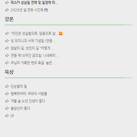
파스카 성삼일 전례 및 일정에 따...
2026년 설 연휴 시간표
강론
“의인은 성실함으로, 믿음으로 살...
성 도미니코 사제 기념일 (연중 ...
참삶의 길, 성인의 길 “어떻게 ...
연중 제18주간 금요일: 니네베의 ...
주님의 거룩한 변모 축일: 높은 ...
묵상
단순함의 힘
행복하여라, 무위의 사람들
겨울 숲 노년 인생이 좋다
불암산이 좋다
詩