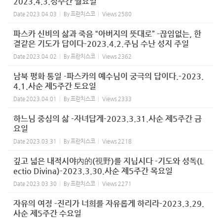
2023.4.3.성주간 월요일
Date
2023.04.03
By
프란치스코
Views
2580
파스카 신비의 삶과 죽음 “아버지의 뜻대로” -끊임없는, 한
결같은 기도가 답이다-2023.4.2.주님 수난 성지 주일
Date
2023.04.02
By
프란치스코
Views
2362
남북 평화 통일 -파스카의 예수님이 궁극의 답이다.-2023.
4.1.사순 제5주간 토요일
Date
2023.04.01
By
프란치스코
Views
2333
하느님 중심의 삶 -자녀답게-2023.3.31.사순 제5주간 금
요일
Date
2023.03.31
By
프란치스코
Views
2218
깊고 넓은 내적시야內的(視野)를 지닙시다 -기도와 성독(L
ectio Divina)-2023.3.30.사순 제5주간 목요일
Date
2023.03.30
By
프란치스코
Views
2271
자유의 여정 -진리가 너희를 자유롭게 하리라-2023.3.29.
사순 제5주간 수요일