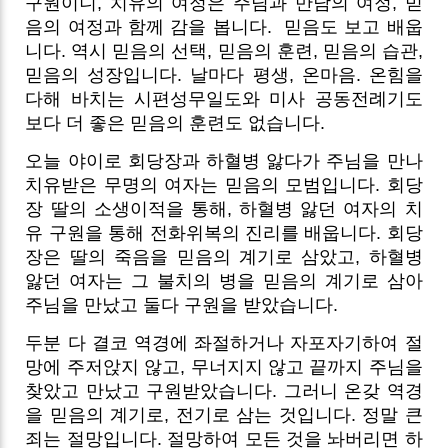
구원이니, 치유의 여정은 주님과 만남의 여정, 믿
음의 여정과 함께 감을 봅니다.
믿음도 보고 배웁
니다. 역시 믿음의 선택, 믿음의 훈련, 믿음의 습관,
믿음의 성장입니다. 날마다 평생, 온마음. 온힘을
다해 바치는 시편성무일도와 미사 공동전례기도
보다 더 좋은 믿음의 훈련도 없습니다.
오늘 야이로 회당장과 하혈병 앓다가 주님을 만나
치유받은 무명의 여자는 믿음의 모범입니다. 회당
장 딸의 소생이적을 통해, 하혈병 앓던 여자의 치
유 구원을 통해 전화위복의 진리를 배웁니다. 회당
장은 딸의 죽음을 믿음의 계기로 삼았고, 하혈병
앓던 여자는 그 불치의 병을 믿음의 계기로 삼아
주님을 만났고 둘다 구원을 받았습니다.
두분 다 결코 역경에 좌절하거나 자포자기하여 절
망에 주저앉지 않고, 무너지지 않고 끝까지 주님을
찾았고 만났고 구원받았습니다. 그러니 온갖 역경
을 믿음의 계기로, 전기로 삼는 것입니다. 정말 큰
죄는 절망입니다. 절망하여 모든 것을 놔버리면 하