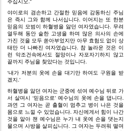
주십시오.”
야이로의 겸손하고 간절한 믿음에 감동하신 주님
은 즉시 그와 함께 나서십니다. 이어지는 또 한분
믿음의 모범이 하혈병을 앓던 여자였습니다. 무려
열두해 동안 숱한 고생을 하며 많은 의사의 손에
가진 것을 모두 쏟아부었지만 아무 효험도 없이 상
태만 더 나빠진 여자였습니다. 참 놀라운 것은 이
런 악조건속에서도 절망이나 자포자기하지 않고
끝까지 주님을 찾았다는 것입니다.
‘내가 저분의 옷에 손을 대기만 하여도 구원을 받
겠지.’
하혈병을 앓던 여자는 군중에 섞여 예수님 뒤로 가
서 살며시 ‘믿음으로’ 예수님의 옷에 손을 댑니다.
과연 그 여자는 곧 출혈이 멈추고 병이 나은 것을
몸으로 느낄 수 있었습니다. 자신에게서 힘이 나간
것을 알아 챈 예수님은 누가 내 옷에 손을 댓는지
물으며 사방을 살피십니다. 그 여자는 두려워 떨며