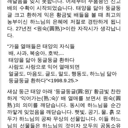
깨달음을 잊지 못합니다. 어제부터 주품종인 신고
배의 수확이 시작되었습니다. 태양을 닮아 둥글둥
글 크고 환하게 익은 황금빛 배들을 볼 때 최고의
농부이신 하느님의 은혜에 저절로 경탄하게 됩니
다. 27년전 <원숙
(圓熟)>
이란 자작시가 생각납니
다.
“가을 열매들은 태양의 자식들
배, 사과, 복숭아, 호박,...
태양을 닮아 둥글둥글 환하다
사람도 사랑으로 익어 열매되면
얼굴도, 마음도, 글도, 말도, 행동도, 하느님 닮아
둥글둥글 환하다”<1998.9.25.>
새삼 둥근 태양 아래 ‘둥글둥글(圓;원)’ 황금빛 찬란
하게 ‘익어가는(熟;숙)’ 배 열매를 보면서 원숙(圓
熟)의 의미를 깨닫습니다. 동시에 하느님을 순간
까맣게 잊었음을 깨닫습니다. 햇빛, 공기, 물, 흙 모
두가 하느님의 공짜 무상의 선물입니다. 이들 하느
님의 선물들은 하느님의 것이자 모두의 공동소유