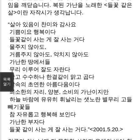
임을 깨닫습니다. 복된 가난을 노래한 <들꽃 같은
삶>이란 자작시가 생각납니다.
“살아 있음이 찬미와 감사요
기쁨이요 행복이다
들꽃같이 사는 게 잘 사는 거다
물주지 않아도,
거름주지 않아도, 약치지 않아도
가난한 땅에서들
무리 이루어 잘도 자란다
작고 수수하나 한결같이 맑고 곱다
목록
탈속의 초연한 아름다움이다
열기
최소한의 자리, 양분, 소비의 가난이지만
하늘 바람에 유유히 휘날리는 샛노란 별무리 고들
빼기꽃들
참 자유롭고 행복해 보인다
가난한 부자다
들꽃 같이 사는 게 잘 사는 거다.”<2001.5.20.>