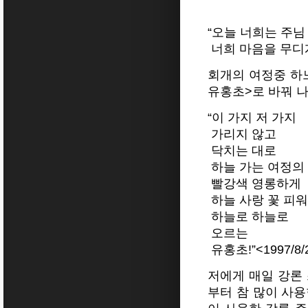
“오늘 너희는 주님
너희 마음을 무디게 
회개의 여정중 하느
유홍초>로 바꿔 
“이 가지 저 가지
가리지 않고
닥치는 대로
하늘 가는 여정의
빨강색 영롱하게
하늘 사랑 꽃 피
하늘로 하늘로
오르는
유홍초!”<1997/8/2
저에게 매일 강론
부터 참 많이 사용