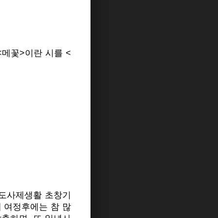
<메꽃>이란 시를 <
수도사제생활 초창기
례 여정후에는 참 많