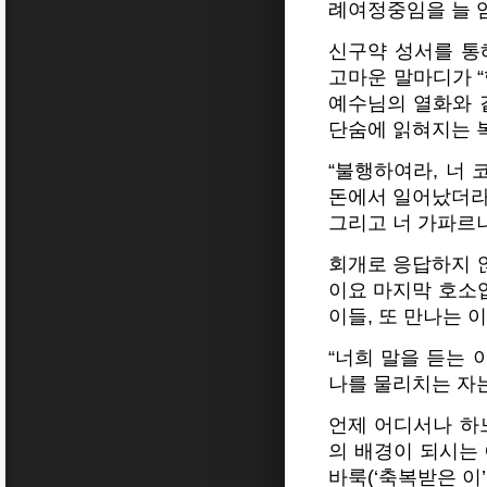
례여정중임을 늘 
신구약 성서를 통
고마운 말마디가 
예수님의 열화와 
단숨에 읽혀지는 
“불행하여라, 너 
돈에서 일어났더라면
그리고 너 가파르나
회개로 응답하지 않
이요 마지막 호소입
이들, 또 만나는 
“너희 말을 듣는 
나를 물리치는 자는
언제 어디서나 하
의 배경이 되시는
바룩(‘축복받은 이