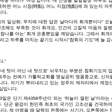
제중 하나가 ‘여정’입니다. 내 인생을 일일일생 하루로 
하면 어느 시점(時點), 어느 지점(地點)에 와 있는지 자
니다.
개의 일상화; 무지에 대한 답은 날마다의 회개뿐이다” 
강조해도 부족한 것이 회개요, 인간의 고질적 마음의 질
 참나를 아는’ 회개 은총뿐임을 깨닫습니다. 그래서 회
그리고 하루를 마치는 끝기도 시작시“참회의 기도”에 늘 
.”
‘네 탓이 아닌 내 탓으로’ 뉘우치는 부분은 참회기도의 
뤄주는 전례가 가톨릭교회를 명실공히 명품종교로, 신자
니다. 자기가 뿌리내리고 있는 정주의 제자리에서 제정
삶입니다.
0월3일은 단기 제4358주년이 되는 ‘하늘이 열린 날’이라는
. 단군 왕검이 한민족 최초의 국가인 고조선을 건국하여
다. 제 어렸을 때 달력의 왼쪽에는 서기가, 오른쪽에는