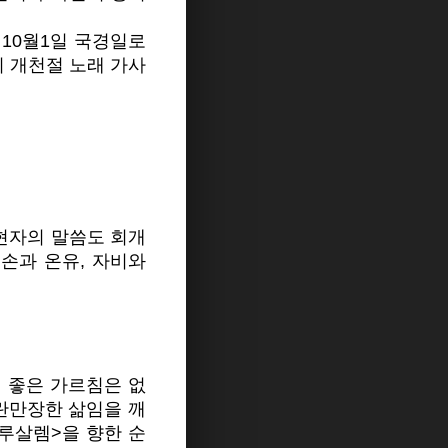
 10월1일 국경일로
 개천절 노래 가사
 현자의 말씀도 회개
손과 온유, 자비와
 좋은 가르침은 없
란만장한 삶임을 깨
루살렘>을 향한 순