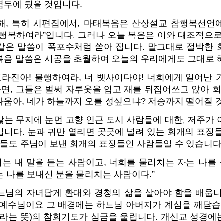
염두에 뒀을 것입니다.
해, 특히 시편집에서, 마태복음은 산상설교 참행복선언
“행복하여라”입니다. 그러나 오늘 복음은 이와 대조적으로
같은 말씀이 폭포수처럼 쏟아 집니다. 말그대로 절박한 
복음 말씀은 시공을 초월하여 오늘의 우리에게도 그대로 
코라진아! 불행하여라, 너 벳사이다야! 너희에게 일어난
, 그들은 벌써 자루옷을 입고 재를 뒤집어쓰고 앉아 회
움아, 네가 하늘까지 오를 성싶으냐? 저승까지 떨어질 것
는 무지에 눈먼 고향 인근 도시 사람들에 대한, 저주가
니다. 눈과 귀만 열리면 곳곳에 널려 있는 회개의 표징
이들도 주님이 보낸 회개의 표징들인 사람들일 수 있습니다
이는 내 말을 듣는 사람이고, 너희를 물리치는 자는 나
 나를 보내신 분을 물리치는 사람이다.”
느님의 자녀답게 환대와 경청의 삶을 살아야 함을 배웁니
 예수님이요 그 배경에는 하느님 아버지가 계심을 깨닫습
’라는 뜻)의 참회기도가 심금을 울립니다. 개신교 성경