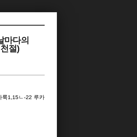
 날마다의
개천절)
바룩1,15ㄴ-22 루카