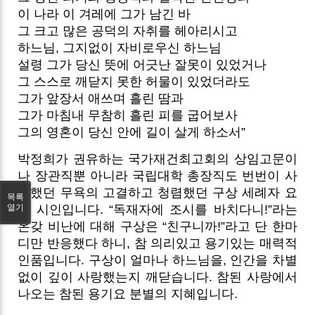
이 나라 이 겨레에 그가 남긴 바
그 크고 많은 공덕의 자취를 헤아리시고
하느님, 그지없이 자비로우신 하느님
설령 그가 당신 뜻에 어긋난 잘못이 있었거나
그 스스로 깨닫지 못한 허물이 있었더라도
그가 앞장서 애쓰며 흘린 땀과
그가 마침내 무참히 흘린 피를 굽어보사
그의 영혼이 당신 안에 길이 살게 하소서”
박정희가 권유하는 국가재건최고회의 상임고문이
나 장관직뿐 아니라 국립대학 총장직도 번번이 사
양했던 무욕의 고결하고 청렴했던 구상 세례자 요
목록
열기
한 시인입니다. “독재자에 조시를 바치다니!”라는
온갖 비난에 대해 구상은 “친구니까!”라고 단 한마
디만 반응했다 하니, 참 의리있고 용기있는 매력적
인품입니다. 구상이 얼마나 하느님을, 인간을 차별
없이 깊이 사랑했는지 깨닫습니다. 참된 사랑에서
나오는 참된 용기요 분별의 지혜입니다.