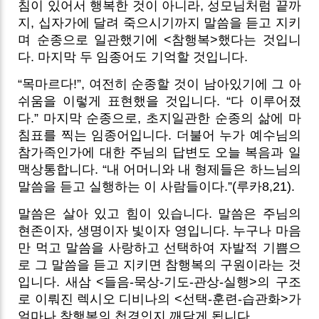
침이 있어서 행복한 것이 아니라, 성모님처럼 끝까
지, 십자가에 달려 죽으시기까지 말씀을 듣고 지키
며 순종으로 일관했기에 <참행복>했다는 것입니
다. 마지막 두 임종어도 기억할 것입니다.
“목마르다!”, 여전히 순종할 것이 남아있기에 그 아
쉬움을 이렇게 표현했을 것입니다. “다 이루어졌
다.” 마지막 순종으로, 초지일관한 순종의 삶에 마
침표를 찍는 임종어입니다. 더불어 누가 예수님의
참가족인가에 대한
주님의 답변도 오늘 복음과 일
맥상통합니다.
“내 어머니와 내 형제들은 하느님의
말씀을 듣고 실행하는 이 사람들이다.”(루카8,21).
말씀은 살아 있고 힘이 있습니다. 말씀은 주님의
현존이자, 생명이자 빛이자 영입니다. 누구나 마음
만 먹고 말씀을 사랑하고 선택하여 자발적 기쁨으
로 그 말씀을 듣고 지키면 참행복의 구원이라는 것
입니다. 새삼 <들음-묵상-기도-관상-실행>의 구조
로 이뤄진 렉시오 디비나의 <선택-훈련-습관화>가
얼마나 참행복의 첩경인지 깨닫게 됩니다.