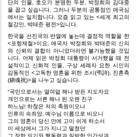
단의 인물, 호오가 분명한 두분, 박정희와 김대중
을 꼽고 싶습니다. 그러나 두분의 공통점인 애국심
에서는 일치합니다. 요즘 읽고 있는 <세계 최고의
철강인, 박태준 평전>입니다.
한국을 선진국의 반열에 놓는데 결정적 역할을 한
<포항제철>이요, 애국자 박정희와 박태준의 신의
와 신뢰의 결합이 아니었더라면 불가능했을 것입
니다. 어제 읽은 박정희 대통령이 서거했을 때 전
설적이고 신화적 인물, 구상 세례자 요한 시인의
감동적인 <고독한 영혼을 위한 조시(弔詩), 진혼축
(鎭魂祝)>을 나누고 싶습니다.
“국민으로서는 열여덟 해나 받든 지도자요
개인으로는 서른 해나 된 오랜 친구
하느님! 하찮은 저의 축원이오나
인류의 속죄양, 예수님 이름으로 비오니
그의 영혼이 당신 안에 고이 쉬게 하소서
이 세상에서 그가 지니고 떨쳤던
그 장한 의기와 행동력과 질박한 인간성과