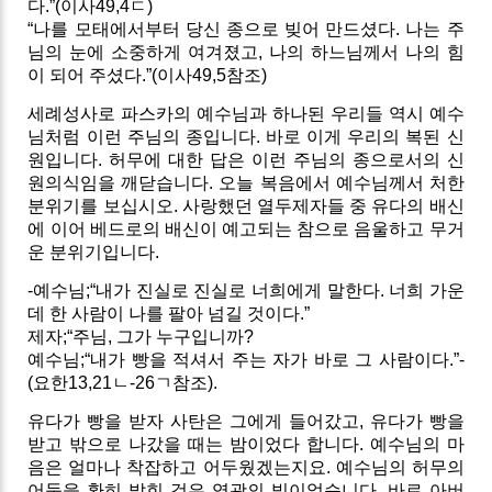
다.”(이사49,4ㄷ)
“나를 모태에서부터 당신 종으로 빚어 만드셨다. 나는 주
님의 눈에 소중하게 여겨졌고, 나의 하느님께서 나의 힘
이 되어 주셨다.”(이사49,5참조)
세례성사로 파스카의 예수님과 하나된 우리들 역시 예수
님처럼 이런 주님의 종입니다. 바로 이게 우리의 복된 신
원입니다. 허무에 대한 답은 이런 주님의 종으로서의 신
원의식임을 깨닫습니다. 오늘 복음에서 예수님께서 처한
분위기를 보십시오. 사랑했던 열두제자들 중 유다의 배신
에 이어 베드로의 배신이 예고되는 참으로 음울하고 무거
운 분위기입니다.
-예수님;“내가 진실로 진실로 너희에게 말한다. 너희 가운
데 한 사람이 나를 팔아 넘길 것이다.”
제자;“주님, 그가 누구입니까?
예수님;“내가 빵을 적셔서 주는 자가 바로 그 사람이다.”-
(요한13,21ㄴ-26ㄱ참조).
유다가 빵을 받자 사탄은 그에게 들어갔고, 유다가 빵을
받고 밖으로 나갔을 때는 밤이었다 합니다. 예수님의 마
음은 얼마나 착잡하고 어두웠겠는지요. 예수님의 허무의
어둠을 환히 밝힌 것은 영광의 빛이었습니다. 바로 아버