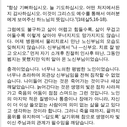
“항상 기뻐하십시오. 늘 기도하십시오. 어떤 처지에서든
지 감사하십시오. 이것이 그리스도 예수를 통해서 여러분
에게 보여주신 하느님의 뜻입니다.”(1테살5,16-18).
그럼에도 불구하고 삶이 어렵고 힘들수록, 삶이 무겁고
어둘수록 이렇게 살아야 무너지지도 망가지지도 않습니
다. 어제 병원에서 물리치료시 만난 노신부님의 모습도
잊혀지지 않습니다. 신부님께서 “나 ---신부요. 치료 잘 받
고 오시오.” 먼저 자기 소개후 친절히 인사후 떠난, 그동안
뵙지는 못했지만 익히 알아 온 노신부님이었습니다.
충격이었습니다. 너무나 노쇠한 평범한 노인이었습니다.
너무나 초라하여 외관상 신부님임을 전혀 짐작할 수 없었
습니다. 나이들어 간다는 것은 죽어가는 것이구나 새삼
깨달았습니다. 늙어간다는 것은 생명의 빛은 점차 사라져
가고 죽음의 어둠이 점점 스며드는 그런 것입니다. 노인
의 마지막 적은 질병이나 통증이나 장애가 아니라, 자신
이 더 이상 쓸모없는 사람이며 의미 없는 삶을 살고 있다
고 생각하는 것이라 합니다. 그러니 죽을 때까지, 끝까지
품위를 유지하며 ‘--답도록’ 살기위해 참으로 생명이자 빛
이신 주님과의 관계가 필수임을 깨닫습니다.