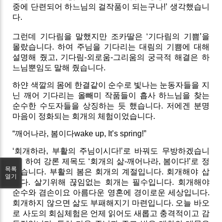
중에 단련되어 하느님의 걸작품이 되는구나!’ 생각했습니
다.
그런데 기다림을 말했지만 조카딸은 ‘기다림의 기쁨’을
몰랐습니다. 하여 주님을 기다리는 대림의 기쁨에 대해
설명해 줬고, 기다림-외로움-그리움의 궁극적 해결은 하
느님뿐임도 말해 줬습니다.
하얀 색깔의 몸에 한결같이 순수로 빛나는 눈동자들을 지
닌 깨어 기다리는 올빼미 작품들이 흡사 하느님을 찾는
순수한 수도자들을 상징하는 듯 했습니다. 저에겐 분명
마음이 정화되는 회개의 체험이었습니다.
“깨어나라, 봄이다wake up, It’s spring!”
‘회개하라, 부활의 주님이시다!’로 바꿔도 무방하겠습니
다. 하여 강론 제목도 ‘회개의 삶-깨어나라, 봄이다!’로 정
목록
했습니다. 부활의 봄은 회개의 계절입니다. 회개해야 삽
열기
니다. 살기위해 끊임없는 회개는 필수입니다. 회개해야
순수와 겸손이요 아름다운 영혼에 경이로운 세상입니다.
회개하지 않으면 삶도 부패해지기 마련입니다. 오늘 바오
로 사도의 회심체험은 언제 읽어도 새롭고 충격적이고 감