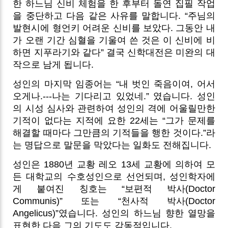
한 하느님 신비 체험을 한 후부터 돌연 집필 작업
을 중단하고 다음 같은 사유를 말합니다. “주님의
발현시에 형언키 어려운 신비를 보았다. 그동안 내
가 오랜 기간 심혈을 기울여 쓴 것은 이 신비에 비
하면 지푸라기와 같다” 결국 신학대전은 미완의 대
작으로 남게 됩니다.
성인의 마지막 임종어는 “내 벗인 죽음이여, 어서
오게나.---나는 기다리고 있었네.” 였습니다. 성인
의 시성 심사와 관련하여 성인의 격에 어울릴만한
기적이 없다는 지적에 요한 22세는 “그가 문제를
해결할 때마다 그만큼의 기적들을 행한 것이다.”라
는 명답으로 말문을 막았다는 일화도 전해집니다.
성인은 1880년 교황 레오 13세 교황에 의하여 모
든 대학교의 수호성인으로 선언되며, 성인학자에
게 붙여진 칭호는 “보편적 박사(Doctor
Communis)” 또는 “천사적 박사(Doctor
Angelicus)”였습니다. 성인의 하느님 향한 열망을
표현한 다음 그의 기도도 감동적입니다.