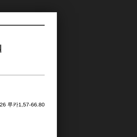
일
26 루카1,57-66.80