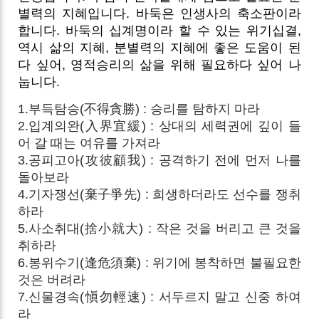
별력의 지혜입니다. 바둑은 인생사의 축소판이라
합니다. 바둑의 십계명이라 할 수 있는 위기십결,
역시 삶의 지혜, 분별력의 지혜에 좋은 도움이 된
다 싶어, 영적승리의 삶을 위해 필요하다 싶어 나
눕니다.
1.부득탐승(不得貪勝) : 승리를 탐하지 마라
2.입계의완(入界宜緩) : 상대의 세력권에 깊이 들
어 갈 때는 여유를 가져라
3.공피고아(攻彼顧我) : 공격하기 전에 먼저 나를
돌아보라
4.기자쟁선(棄子爭先) : 희생하더라도 선수를 쟁취
하라
5.사소취대(捨小就大) : 작은 것을 버리고 큰 것을
취하라
6.봉위수기(逢危須棄) : 위기에 봉착하면 불필요한
것은 버려라
7.신물경속(愼勿輕速) : 서두르지 말고 신중 하여
라