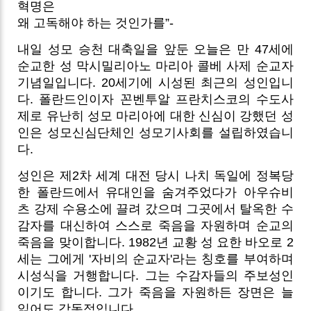
혁명은
왜 고독해야 하는 것인가를”-
내일 성모 승천 대축일을 앞둔 오늘은 만 47세에
순교한 성 막시밀리아노 마리아 콜베 사제 순교자
기념일입니다. 20세기에 시성된 최근의 성인입니
다. 폴란드인이자 꼰벤투알 프란치스코의 수도사
제로 유난히 성모 마리아에 대한 신심이 강했던 성
인은 성모신심단체인 성모기사회를 설립하였습니
다.
성인은 제2차 세계 대전 당시 나치 독일에 정복당
한 폴란드에서 유대인을 숨겨주었다가 아우슈비
츠 강제 수용소에 끌려 갔으며 그곳에서 탈옥한 수
감자를 대신하여 스스로 죽음을 자원하며 순교의
죽음을 맞이합니다. 1982년 교황 성 요한 바오로 2
세는 그에게 '자비의 순교자'라는 칭호를 부여하며
시성식을 거행합니다. 그는 수감자들의 주보성인
이기도 합니다. 그가 죽음을 자원하든 장면은 늘
읽어도 감동적입니다.