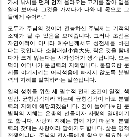
가서 낚시를 던져 먼저 올라오는 고기를 잡아 입을
열어 보아라. 그것을 가져다가 나와 네 몫으로 그
들에게 주어라.”
모두가 주님의 것이며 전능하신 주님께는 기적의
소재가 될 수 있음을 보여줍니다. 그러나 초점은
자연이적이 아니라 예수님께서도 성전세를 바친
다는 것입니다. 소탐대실小貪大失, 작은 것을 탐내
다가 크게 잃는다는 사자성어가 생각납니다. 모든
덕이 어머니가 분별력의 지혜입니다. 불필요한 문
제를 야기시키는 어리석음에 빠지지 않도록 분별
력의 지혜를 발휘하라는 말씀입니다.
일의 성취를 위한 세 필수적 전제 조건이 열정, 책
임감, 균형감각이라 하는데 균형감각이 바로 분별
력의 지혜에 해당되겠습니다. 깊이 들여다보면 분
별력의 지혜는 은총의 선물이자 사랑의 열매이기
도 합니다. 사랑과 지혜는 함께 가기 때문에 분별
력의 잣대는 사랑이라 말하기도 합니다.
삶은 영적
전쟁입니다. 주님의 전사들에게 참으로 필요한 분