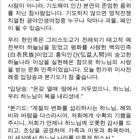
사람이 아니라, 기도해야 인간 본연의 존엄한 품위
를 지닌 참사람입니다. 기도하지 않으면 영적전쟁
치열한 광야인생여정중 누구나 악마나 괴물, 폐인
이 될 수 있습니다.
우리 한민족은 그리스도교가 전래되기 태고적 예
전부터 하늘님을 믿었고 평화를 사랑한 백의민족
(白衣民族)이었고 홍익인간(弘益人間)의 숭고한
하늘나라 이상을 실현해온 참으로 하느님의 사랑
을 받는 문화 민족이었습니다. 오늘 한가위 미사전
례중 입당송과 본기도가 참 좋습니다.
*입당송: “온갖 열매 땅에서 거두었으니, 하느님,
우리 하느님이 복을 내리셨네.”
*본기도: “계절의 변화를 섭리하시는 하느님, 해와
비와 바람을 다스리시어, 저희에게 수확의 기쁨을
주시니, 저희가 언제나 하느님께 오롯한 감사를 드
리고, 조상을 공경하며 가족과 이웃과 화목하여,
이 세상에서 하느님 나라를 이루게 하소서.”