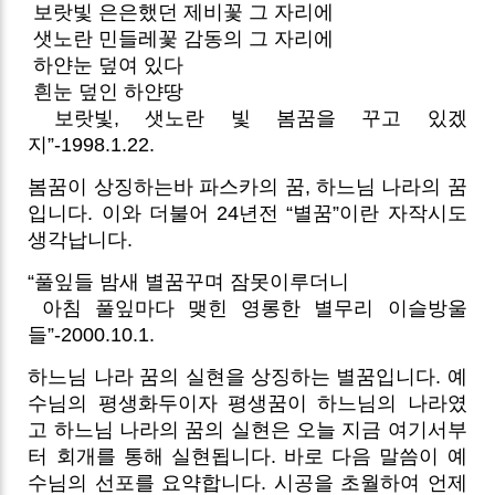
보랏빛 은은했던 제비꽃 그 자리에
샛노란 민들레꽃 감동의 그 자리에
하얀눈 덮여 있다
흰눈 덮인 하얀땅
보랏빛, 샛노란 빛 봄꿈을 꾸고 있겠
지”-1998.1.22.
봄꿈이 상징하는바 파스카의 꿈, 하느님 나라의 꿈
입니다. 이와 더불어 24년전 “별꿈”이란 자작시도
생각납니다.
“풀잎들 밤새 별꿈꾸며 잠못이루더니
아침 풀잎마다 맺힌 영롱한 별무리 이슬방울
들”-2000.10.1.
하느님 나라 꿈의 실현을 상징하는 별꿈입니다. 예
수님의 평생화두이자 평생꿈이 하느님의 나라였
고 하느님 나라의 꿈의 실현은 오늘 지금 여기서부
터 회개를 통해 실현됩니다. 바로 다음 말씀이 예
수님의 선포를 요약합니다. 시공을 초월하여 언제