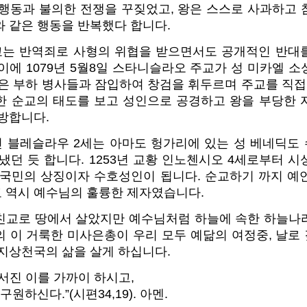
 행동과 불의한 전쟁을 꾸짖었고, 왕은 스스로 사과하고 
와 같은 행동을 반복했다 합니다.
는 반역죄로 사형의 위협을 받으면서도 공개적인 반대
이에 1079년 5월8일 스타니슬라오 주교가 성 미카엘 
은 부하 병사들과 잠입하여 창검을 휘두르며 주교를 직접
한 순교의 태도를 보고 성인으로 공경하고 왕을 부당한 
방합니다.
 블레슬라우 2세는 아마도 헝가리에 있는 성 베네딕도
냈던 듯 합니다. 1253년 교황 인노첸시오 4세로부터 
 국민의 상징이자 수호성인이 됩니다. 순교하기 까지 예
 역시 예수님의 훌륭한 제자였습니다.
친교로 땅에서 살았지만 예수님처럼 하늘에 속한 하늘나
의 이 거룩한 미사은총이 우리 모두 예닮의 여정중, 날로
 지상천국의 삶을 살게 하십니다.
서진 이를 가까이 하시고,
원하신다.”(시편34,19). 아멘.