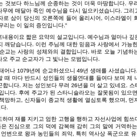
는 것보다 하느님께 순종하는 것이 더욱 마땅합니다. 우
나무에 매달아 죽인 예수님을 다시 일으키셨습니다. 그리
자로 삼이 당신의 오른쪽에 들어 올리시어, 이스라엘이 
우리는 이 일의 증인입니다.”
포내용이요 짧은 요약의 설교입니다. 예수님과 얼마나 깊
지 깨닫습니다. 이런 주님께 대한 믿음과 사랑에서 가능한
 순교는 사랑의 성체와의 결합입니다. 바로 오늘 기념하
라오 주교 순교자가 그 빛나는 모범입니다.
 태어나 1079년에 순교하셨으니 49년 생애를 사셨습니다
할 때 마다 반드시 성인들의 생몰연대를 들여다 보며 제 
합니다. 저는 성인보다 무려 26년을 더 살고 있네요. 
뜻입니다. 후에 주교가 된 스타니슬라오는 잘못됨이 있으면
 책망하고, 신자들이 종교적 생활에 열심토록 했으며, 먼
다.
도하며 재를 지키고 엄한 고행을 행하고 자선사업에 힘쓰
은 진심으로 그의 덕에 감복해 감히 그의 말에 거역하는
 언변으로 왕과 농민들의 죄악, 특히 역사상 폭군으로 