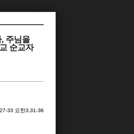
, 주님을
주교 순교자
7-33 요한3,31-36