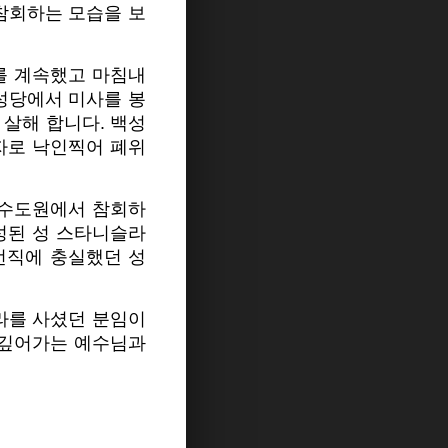
참회하는 모습을 보
를 계속했고 마침내
소성당에서 미사를 봉
 살해 합니다. 백성
자로 낙인찍어 폐위
 수도원에서 참회하
시성된 성 스타니슬라
언직에 충실했던 성
라를 사셨던 분임이
 깊어가는 예수님과