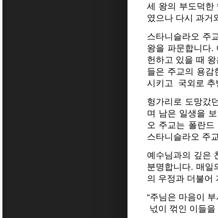
세 왕의 부도덕한
였으나 다시 과거
스타니슬라오 주교
왕을 파문합니다. 
헌하고 있을 때 왕
들은 주교의 용감
시키고
국외로 추
헝가리로 도망갔던
며 남은 일생을 보
오 주교는 폴란드
스타니슬라오 주교
예수님과의 깊은 
분명합니다. 매일
의 우정과 더불어
“주님은 마음이 부
넋이 꺾인 이들을 구