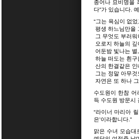
종어나 묘비명을 
다”가 있습니다. 
“그는 욕심이 없었
평생 하느님만을
그 무엇도
부러워
오로지 하늘의 깊
어둔밤 빛나는 별
하늘 떠도는 흰구
산의 한결같은 인
그는 정말 아무것
자연은 또 하나 그의
수도원이 한참 어
득 수도원 방문시
“라이너 마리아 릴
은’이라합니다.”
맑은 수녀 모습대
예닮의 여정중 날