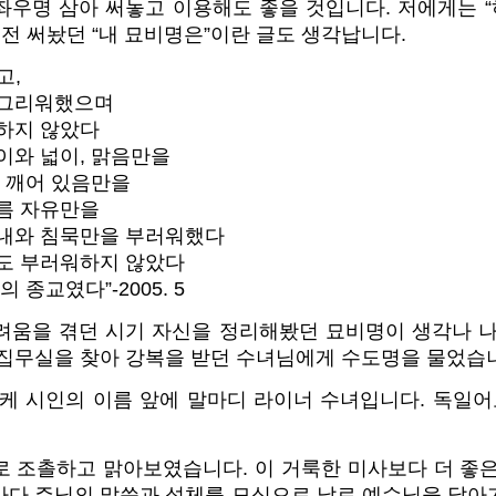
좌우명 삼아 써놓고 이용해도 좋을 것입니다. 저에게는 
예전 써놨던 “내 묘비명은”이란 글도 생각납니다.
고,
 그리워했으며
하지 않았다
이와 넓이, 맑음만을
, 깨어 있음만을
름 자유만을
내와 침묵만을
부러워했다
도 부러워하지 않았다
 종교였다”-2005. 5
려움을 겪던 시기 자신을 정리해봤던 묘비명이 생각나 나
 집무실을 찾아 강복을 받던 수녀님에게 수도명을 물었습
케 시인의 이름 앞에 말마디 라이너 수녀입니다. 독일어
로 조촐하고 맑아보였습니다. 이 거룩한 미사보다 더 좋은
마다 주님의 말씀과 성체를 모심으로 날로 예수님을 닮아