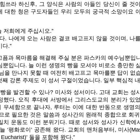
 힘쓰라 하신후, 그 양식은 사람의 아들인 당신이 줄 것
께 대한 청은 구도자들인 우리 모두의 궁극적 소망이요 이
늘 저희에게 주십시오.”
다. 나에게 오는 사람은 결코 배고프지 않을 것이며, 나
다.”
고픔과 목마름을 해결해 주실 분은 파스카의 예수님뿐입니
뿐입니다. 늘 이런 생명의 빵을 모셔야 비로소 충만한 
님을 만나지 못할 때 여전히 배고프고 목마를뿐 답이 없
째 강론 주제도 이 성서 구절이었습니다. 일부 핵심적 
 빵을 발견할 수 있나? 미사와 성서이다. 고대 교회는 성
정했다. 오직 후대에 서방에서 그리스도교의 분리가 있었
 우세함으로 끝나자, 루터는 이에 대한 반동으로 생명의
므로 필요한 것은 말씀과 성사간의 원래적 종합으로 회귀해
일치 운동도 이런 분위기다. 때로 성서와 성사가 신학에
늘 ‘평화로이’ 공존해 왔다. 교회의 맨처음부터, 미사(Mas
he Eucharist)’ 둘을 포함해 왔다.”