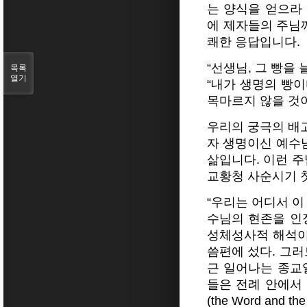
는 양식을 얻으라
에 제자들의 주님
쾌한 응답입니다.
“선생님, 그 빵을 
목록
열기
“내가 생명의 빵이
목마르지 않을 것이
우리의 궁극의 배
자 생명이신 예수님
삶입니다. 이런 주
교황청 사순시기 첫
“우리는 어디서 이
수님의 현존을 인
성체성사적 해석이
씀편에 섰다.
그러
근 일어나는 종교
들은 전례 안에서 
(the Word and t