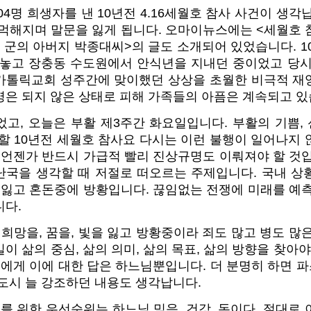
304명 희생자를 낸 10년전 4.16세월호 참사 사건이 생각
먹먹해지며 말문을 잃게 됩니다. 오마이뉴스에는 <세월호 
수현 군의 아버지 박종대씨>의 글도 소개되어 있었습니다. 10
 놓고 장충동 수도원에서 안식년을 지내던 중이었고 당시
가톨릭교회 성주간에 맞이했던 상상을 초월한 비극적 재
명은 되지 않은 상태로 피해 가족들의 아픔은 계속되고 있
었고, 오늘은 부활 제3주간 화요일입니다. 부활의 기쁨,
할 10년전 세월호 참사요 다시는 이런 불행이 일어나지
 언젠가 반드시 가급적 빨리 진상규명도 이뤄져야 할 것
 난국을 생각할 때 저절로 떠오르는 주제입니다. 국내 상
 잃고 혼돈중에 방황입니다. 끊임없는 전쟁에 미래를 예
니다.
 희망을, 꿈을, 빛을 잃고 방황중이라 죄도 많고 병도 많
이 삶의 중심, 삶의 의미, 삶의 목표, 삶의 방향을 찾아야
들에게 이에 대한 답은 하느님뿐입니다. 더 분명히 하면
도시 늘 강조하던 내용도 생각납니다.
를 위한 우선순위는 하느님 믿음, 건강, 돈이다. 절대로