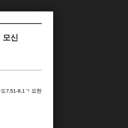
에 모신
도7,51-8,1ㄱ 요한