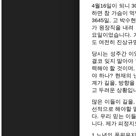
4월16일이 되니 
하면 참 가슴이 
3645일, 고 박
가 원장직을 내려
요일이었습니다. 
도 여전히 진상규
당시는 성주간 이
결코 잊지 말아야 
력해야 할 것이며,
야 하나? 현재의
계가 길을, 방향을
고 두려운 상황입
많은 이들이 길을,
선적으로 해야할 일
다. 우리 믿는 이
니다. 제가 피정지
1.노년의 품위유지