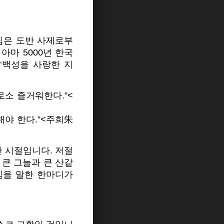
집은 도반 사제로부
아마 5000년 한국
‘백성을 사랑한 지
로소 즐거워한다.”<
해야 한다.”<주희朱
한 시절입니다. 저절
 큰 그늘과 큰 산같
낌을 말한 한마디가