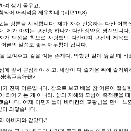
하여 생기 돋우고,
되어 어리석음 깨우치네.”(시편19,8)
오늘 강론을 시작합니다. 제가 자주 인용하는 다산 어록
. 제가 아끼는 평전중 하나가 다산 정약용 평전입니다. 
자가 백성을 참으로 사랑했던 다산이며 평전의 제목도 
옛 어른의 말씀도 좋은 깨우침이 됩니다.
을 보여주고 길을 여는 존재다. 막혔던 길이 뚫릴 때 비
심에 앞서 근심해야 하고, 세상이 다 즐거운 뒤에 즐거워
록宋名臣言行錄>
가 진짜 어른입니다. 참으로 보고 배울 참 어른이 절실
이 되어 가는 게 아니라, 삶의 지혜와 모범이 축적됐을 때
겠습니다. 어제 이민자들이 바티칸의 교황님을 만나 느
깊이 와닿습니다.
의 아버지와 같았다.”