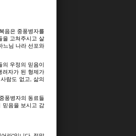
늘 복음은 중풍병자를
들을 고쳐주시고 살
하느님 나라 선포와
들의 우정의 믿음이
행려자가 된 형제가
 사람도 없고, 삶의
중풍병자의 동료들
 믿음을 보시고 감
내어라”입니다. 정말