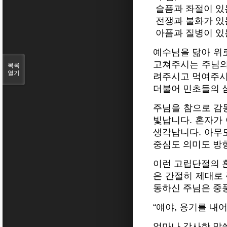
슬픔과 좌절이 있
전쟁과 불화가 있
아픔과 질병이 있는
예수님을 닮아 위로
고쳐주시는 주님의
목록
열기
려주시고 먹여주시
더불어 민초들의 
주님을 참으로 감
빛납니다. 혼자가
생각납니다. 아무도
중심도 의미도 방
이런 고립단절의 
은 간절히 제대로
동하신 주님은 중
“얘야, 용기를 내어
얼마나 감사한 말씀