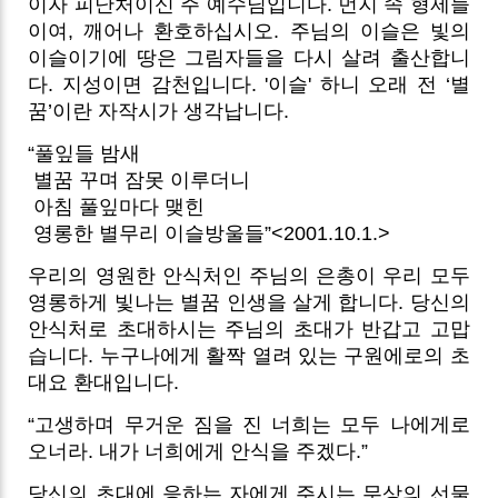
이자 피난처이신 주 예수님입니다. 먼지 속 형제들
이여, 깨어나 환호하십시오. 주님의 이슬은 빛의
이슬이기에 땅은 그림자들을 다시 살려 출산합니
다. 지성이면 감천입니다. '이슬' 하니 오래 전 ‘별
꿈’이란 자작시가 생각납니다.
“풀잎들 밤새
별꿈 꾸며 잠못 이루더니
아침 풀잎마다 맺힌
영롱한 별무리 이슬방울들”<2001.10.1.>
우리의 영원한 안식처인 주님의 은총이 우리 모두
영롱하게 빛나는 별꿈 인생을 살게 합니다. 당신의
안식처로 초대하시는 주님의 초대가 반갑고 고맙
습니다. 누구나에게 활짝 열려 있는 구원에로의 초
대요 환대입니다.
“고생하며 무거운 짐을 진 너희는 모두 나에게로
오너라. 내가 너희에게 안식을 주겠다.”
당신의 초대에 응하는 자에게 주시는 무상의 선물