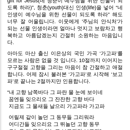
gift for Jesus(네 청춘이 예수님을 위한 선물이 되
도록 하라)”, 청춘(youth)대신 인생(life)을 넣어 “네
인생이 예수님을 위한 선물이 되도록 하라” 해도
너무 잘 어울립니다. 이웃에게 '주님의 안식처'가
되는 선물 인생이라면 얼마나 멋지고 보람차고 행
복하고 아름답겠는지 간절히 소원하는 마음입니
다.
아마도 마산 출신 이은상의 국민 가곡 ‘가고파’를
모르는 사람은 없을 것 입니다. 10절까지 이어지는
구구절절 고향을 그리는 마음이 참 간절하고 애절
합니다. 어제 잠시 불러본 ‘가고파’로 시작해 ‘보고
파’로 끝나는 2절까지만 인용합니다.
“내 고향 남쪽바다 그 파란 물 눈에 보이네
꿈엔들 잊으리오 그 잔잔한 고향 바다
지금도 그 물새들 날으리 가고파라 가고파
어릴제 같이 놀던 그 동무들 그리워라
어디간들 잊으리요 그 뛰놀던 고향 동무