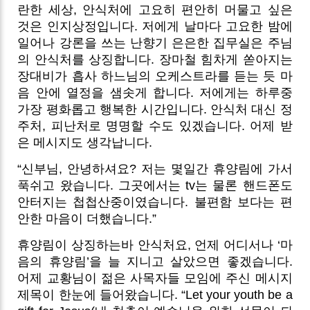
란한 세상, 안식처에 고요히 편안히 머물고 싶은
것은 인지상정입니다. 저에게 날마다 고요한 밤에
일어나 강론을 쓰는 난향기 은은한 집무실은 주님
의 안식처를 상징합니다. 장마철 힘차게 쏟아지는
장대비가 흡사 하느님의 오케스트라를 듣는 듯 마
음 안에 열정을 샘솟게 합니다. 저에게는 하루중
가장 평화롭고 행복한 시간입니다. 안식처 대신 정
주처, 피난처로 명명할 수도 있겠습니다. 어제 받
은 메시지도 생각납니다.
“신부님, 안녕하셔요? 저는 몇일간 휴양림에 가서
푹쉬고 왔습니다. 그곳에서는 tv는 물론 핸드폰도
안터지는 첩첩산중이였습니다. 불편함 보다는 편
안한 마음이 더했습니다.”
휴양림이 상징하는바 안식처요, 언제 어디서나 ‘마
음의 휴양림’을 늘 지니고 살았으면 좋겠습니다.
어제 교황님이 젊은 사목자들 모임에 주신 메시지
제목이 한눈에 들어왔습니다. “Let your youth be a