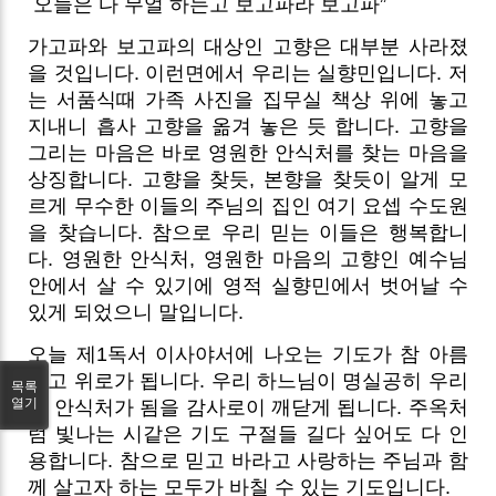
오늘은 다 무얼 하는고 보고파라 보고파”
가고파와 보고파의 대상인 고향은 대부분 사라졌
을 것입니다. 이런면에서 우리는 실향민입니다. 저
는 서품식때 가족 사진을 집무실 책상 위에 놓고
지내니 흡사 고향을 옮겨 놓은 듯 합니다. 고향을
그리는 마음은 바로 영원한 안식처를 찾는 마음을
상징합니다. 고향을 찾듯, 본향을 찾듯이 알게 모
르게 무수한 이들의 주님의 집인 여기 요셉 수도원
을 찾습니다. 참으로 우리 믿는 이들은 행복합니
다. 영원한 안식처, 영원한 마음의 고향인 예수님
안에서 살 수 있기에 영적 실향민에서 벗어날 수
있게 되었으니 말입니다.
오늘 제1독서 이사야서에 나오는 기도가 참 아름
답고 위로가 됩니다. 우리 하느님이 명실공히 우리
목록
열기
의 안식처가 됨을 감사로이 깨닫게 됩니다. 주옥처
럼 빛나는 시같은 기도 구절들 길다 싶어도 다 인
용합니다. 참으로 믿고 바라고 사랑하는 주님과 함
께 살고자 하는 모두가 바칠 수 있는 기도입니다.