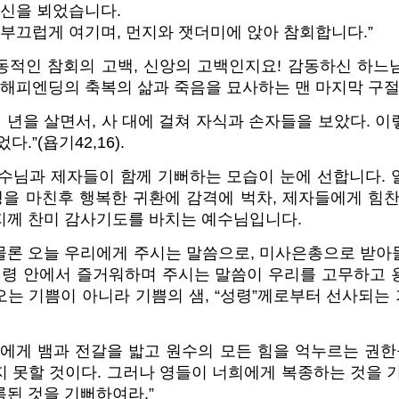
당신을 뵈었습니다.
 부끄럽게 여기며, 먼지와 잿더미에 앉아 참회합니다.”
동적인 참회의 고백, 신앙의 고백인지요! 감동하신 하느
 해피엔딩의 축복의 삶과 죽음을 묘사하는 맨 마지막 구
십 년을 살면서, 사 대에 걸쳐 자식과 손자들을 보았다. 
.”(욥기42,16).
예수님과 제자들이 함께 기뻐하는 모습이 눈에 선합니다. 
을 마친후 행복한 귀환에 감격에 벅차, 제자들에게 힘찬
지께 찬미 감사기도를 바치는 예수님입니다.
물론 오늘 우리에게 주시는 말씀으로, 미사은총으로 받아
 성령 안에서 즐거워하며 주시는 말씀이 우리를 고무하고 
나오는 기쁨이 아니라 기쁨의 샘, “성령”께로부터 선사되
너희에게 뱀과 전갈을 밟고 원수의 모든 힘을 억누르는 권한
 못할 것이다. 그러나 영들이 너희에게 복종하는 것을 
된 것을 기뻐하여라.”