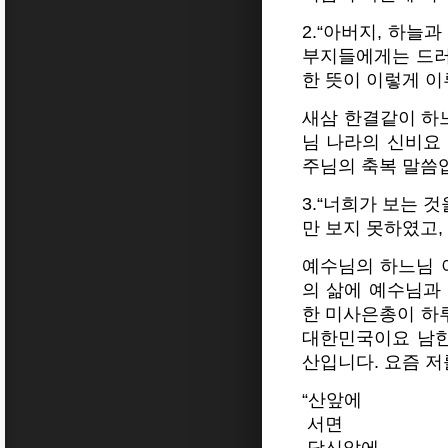
2.“아버지, 하늘
부지들에게는 드러
한 뜻이 이렇게 이
새삼 한결같이 하
님 나라의 신비요
주님의 축복 말씀
3.“너희가 보는 
만 보지 못하였고,
예수님의 하느님 
의 삶에 예수님과
한 미사은총이 하
대한민국이요 남한
산입니다. 요즘 저
“산앞에
서면