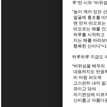
루”란 시와 “바위섬
“높이 깨어 있던 
얼굴에 홍조를 띠
맨 먼저 떠오르는
떠오르는 해를 안
하루를 시작하고
지는 해를 바라보
행복한 산이다”<199
하루하루 지금도 
“바위섬을 배우라
대응하지도 반응
비 바람 파도에
고스란히 내어 맡
깎이고 닦여
자기완성에 이르
신비롭고 아름다운 자