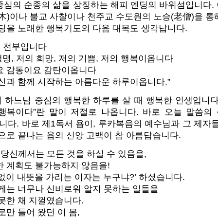
중심의 순종의 삶을 상징하는 해피 엔딩의 바위섬입니다.
木)이나 불교 사찰이나 천주교 수도원의 노승(老僧)을 
엔딩을 노래한 행복기도의 다음 대목도 생각납니다.
의 전부입니다
생명, 저의 희망, 저의 기쁨, 저의 행복이옵니다
요 감동이요 감탄이옵니다
신과 함께 시작하는 아름다운 하루이옵니다.”
하느님 중심의 행복한 하루를 살 때 행복한 인생입니다.
 행복이다”란 말이 저절로 나옵니다. 바로 오늘 말씀의 
ng)”입니다. 바로 제1독서 욥이, 루카복음의 예수님과 그 제
으로 끝나는 욥의 신앙 고백이 참 아름답습니다.
 당신께서는 모든 것을 하실 수 있음을,
 계획도 불가능하지 않음을!
없이 내뜻을 가리는 이자는 누구냐?’ 하셨습니다.
게는 너무나 신비로워 알지 못하는 일들을
못한 채 지껄였습니다.
만 들어 왔던 이 몸,