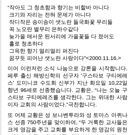
“작아도 그 청초함과 향기는 비할바 아니다
크기와 자리는 전혀 문제가 아니다
작디작은 송이송이 샛노란 들국화꽃 무리들
꼭 노오란 별무리 은하수같다
늦가을 매서운 된서리에 가을꽃들 다 졌어도
홀로 청초하다
그윽한 향기 멀리멀리 퍼진다
꿈꾸듯 피어난 샛노란 사랑이다”<2000.11.16.>
이어 이런저런 소식 나눔으로 강론을 시작합니다.
페루 출신 해방신학의 선구자 '구스타보 구티에레
스' 도미니코 수도회 신부가 지난 화요일 10,22일
향년 96세로 선종했습니다. 교황은, “나는 오늘 구
스타보 구티에레즈를 생각한다. 그는 위대한 사람
이자 교회의 사람이었다.”극찬합니다.
또 어제 교황은 성 보나벤투라와 성 토마스 아퀴나
스 선종 750주년을 맞이하여, “두 거룩한 교사들은
크게 영감을 주고 교회를 부요하게 한 영감의 원천