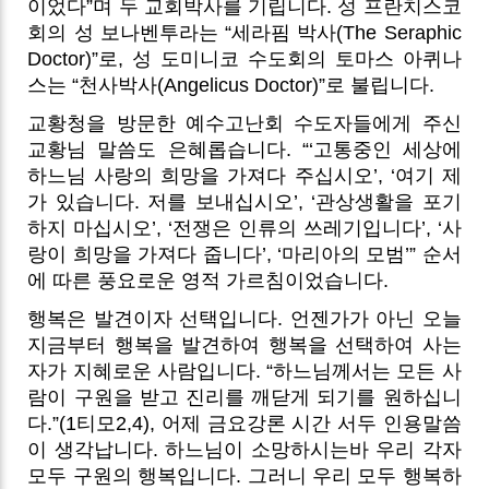
이었다”며 두 교회박사를 기립니다.
성 프란치스코
회의
성 보나벤투라는 “세라핌 박사(The Seraphic
Doctor)”로, 성 도미니코 수도회의 토마스 아퀴나
스는 “천사박사(Angelicus Doctor)”로 불립니다.
교황청을 방문한 예수고난회 수도자들에게 주신
교황님 말씀도 은혜롭습니다. “‘고통중인 세상에
하느님 사랑의 희망을 가져다 주십시오’, ‘여기 제
가 있습니다. 저를 보내십시오’, ‘관상생활을 포기
하지 마십시오’, ‘전쟁은 인류의 쓰레기입니다’, ‘사
랑이 희망을 가져다 줍니다’, ‘마리아의 모범’” 순서
에 따른 풍요로운 영적 가르침이었습니다.
행복은 발견이자 선택입니다. 언젠가가 아닌 오늘
지금부터 행복을 발견하여 행복을 선택하여 사는
자가 지혜로운 사람입니다. “하느님께서는 모든 사
람이 구원을 받고 진리를 깨닫게 되기를 원하십니
다.”(1티모2,4), 어제 금요강론 시간 서두 인용말씀
이 생각납니다. 하느님이 소망하시는바 우리 각자
모두 구원의 행복입니다. 그러니 우리 모두 행복하