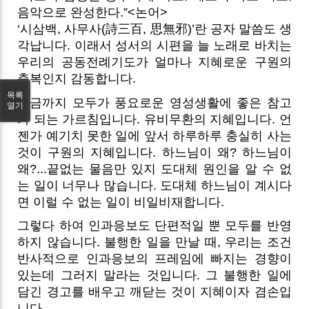
음악으로 완성한다.”<논어>
‘시삼백, 사무사(詩三百, 思無邪)’란 공자 말씀도 생
각납니다. 이래서 성서의 시편을 늘 노래로 바치는
우리의 공동전례기도가 얼마나 지혜로운 구원의
축복인지 감동합니다.
목록
지금까지 모두가 풍요로운 영성생활에 좋은 참고
열기
가 되는 가르침입니다. 유비무환의 지혜입니다. 언
젠가 예기치 못한 일에 앞서 하루하루 충실히 사는
것이 구원의 지혜입니다. 하느님이 왜? 하느님이
왜?...끝없는 물음만 있지 도대체 원인을 알 수 없
는 일이 너무나 많습니다.
도대체 하느님이 계시다
면 이럴 수 없는 일이 비일비재합니다.
그렇다 하여 인과응보도 단편적일 뿐 모두를 반영
하지 않습니다. 불행한 일을 만날 때, 우리는 조건
반사적으로 인과응보의 프레임에 빠지는 경향이
있는데 그러지 말라는 것입니다. 그 불행한 일에
담긴 경고를 배우고 깨닫는 것이 지혜이자 겸손입
니다.