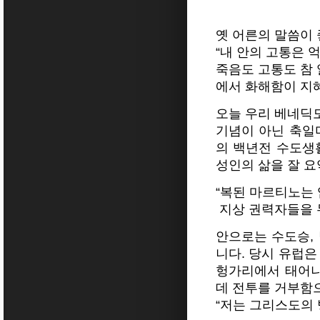
옛 어른의 말씀이 
“내 안의 고통은 
죽음도 고통도 참 
에서 화해함이 지
오늘 우리 베네딕
기념이 아닌 축일
의 백년전 수도생
성인의 삶을 잘 요
“복된 마르티노는
지상 권력자들을 
안으로는 수도승,
니다. 당시 유럽은
헝가리에서 태어나
데 전투를 거부함
“저는 그리스도의 