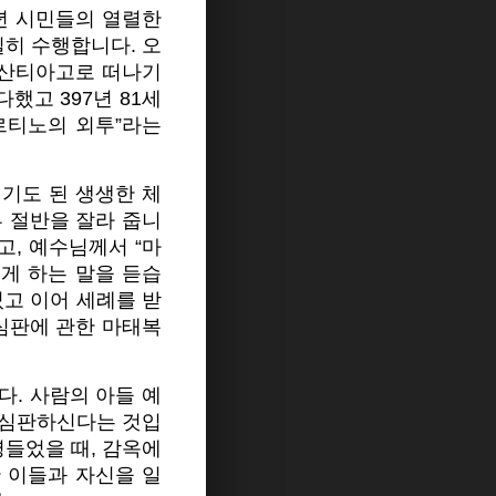
년 시민들의 열렬한
히 수행합니다. 오
 산티아고로 떠나기
했고 397년 81세
르티노의 외투”라는
기도 된 생생한 체
 절반을 잘라 줍니
고, 예수님께서 “마
게 하는 말을 듣습
었고 이어 세례를 받
심판에 관한 마태복
. 사람의 아들 예
 심판하신다는 것입
병들었을 때, 감옥에
한 이들과 자신을 일