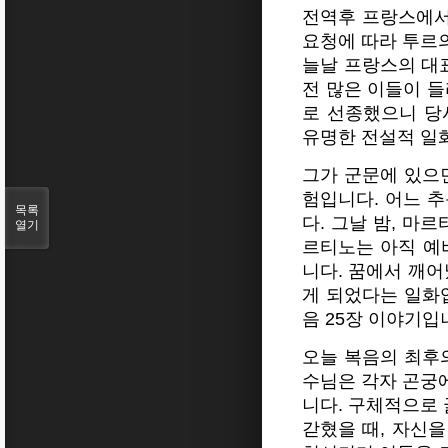
전역후 프랑스에서
요청에 따라 투르
늘날 프랑스의 대
전 많은 이들이 들
로 선종했으니 당
유명한 전설적 일
그가 군문에 있으
험입니다. 어느 
목록
다. 그날 밤, 마
열기
르티노는 아직 예
니다. 꿈에서 깨어
게 되었다는 일화
음 25장 이야기입
오늘 복음의 최후
수님은 각자 곤궁
니다. 구체적으로 
갇혔을 때, 자신을