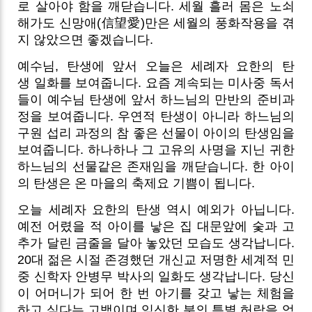
로 살아야 함을 깨닫습니다. 세월 흘러 몸은 노쇠
해가도 신망애(信望愛)만은 세월의 풍화작용을 겪
지 않았으면 좋겠습니다.
예수님, 탄생에 앞서 오늘은 세례자 요한의 탄
생 일화를 보여줍니다. 요즘 계속되는 미사중 독서
들이 예수님 탄생에 앞서 하느님의 만반의 준비과
정을 보여줍니다. 우연적 탄생이 아니라 하느님의
구원 섭리 과정의 참 좋은 선물이 아이의 탄생임을
보여줍니다. 하나하나 그 고유의 사명을 지닌 귀한
하느님의 선물같은 존재임을 깨닫습니다. 한 아이
의 탄생은 온 마을의 축제요 기쁨이 됩니다.
오늘 세례자 요한의 탄생 역시 예외가 아닙니다.
예전 어렸을 적 아이를 낳은 집 대문앞에 숯과 고
추가 달린 금줄을 달아 놓았던 모습도 생각납니다.
20대 젊은 시절 존경했던 개신교 저명한 세계적 민
중 신학자 안병무 박사의 일화도 생각납니다. 당신
이 어머니가 되어 한 번 아기를 갖고 낳는 체험을
하고 싶다는 고백이며 임신한 분의 특별 허락을 얻