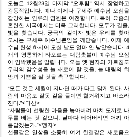
오늘은 12월23일 마지막 "오후렴" 역시 장엄하고
감동적입니다. 예나 이제나 구세주 예수님 오심을
갈망하는 인류의 염원은 여전합니다. 특히 요즘의
혼란한 시국에서는 더욱 그러합니다. 모두가 길을,
빛을 찾습니다. 궁극의 길이자 빛은 우리를 찾아
오시는 구세주 예수님뿐임을 깨닫습니다.
이제 예
수님 탄생 하시어 오실 날도 얼마 안 남았습니다. 4
개의 영롱하게 타오르는 대림촛불이 예수님 오심
이 임박했음을 알립니다. 오늘 옛 현자의 가르침도
우리의 감수성을 늘 새로이 할 것을, 늘 대림의 희
망과 기쁨을 살 것을 촉구합니다.
“모든 것은 세월이 지나면 때가 타고 닳게 된다. 사
람의 마음도 잘못 길을 들이면 헐거워지고 바스라
진다.”<다산>
“사람들이 선량한 마음을 놓아버려 마치 도끼로 나
무를 베는 것 같으니, 날마다 베어버리면 어찌 아
름답겠는가.”<맹자>
선물같은 일상을 소중히 여겨 한결같은 새로움으