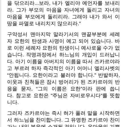
을 닦으리라...보라, 내가 엘리야 예언자를 보내리
라. 그가 부모의 마음을 자녀에게 돌리고 자녀의
마음을 부모에게 돌리리라. 그래야 내가 와서 이
땅을 파멸로 내리치지 않으리라.”
구약성서 맨마지막 말라기서의 맨끝부분에 세례
자 요한의 탄생과 사명이 예고 되어 있습니다. 바
로 이런 세례자 요한의 탄생이니 예사로울 수가 없
습니다. 작명과정에서 하느님의 개입이 드러납니
다. 아기 이름을 아버지의 이름을 따서 즈카르야라
고 부르려 하자 즉각적인 아기 어머니 엘리사벳의
“안됩니다. 요한이라고 불러야 합니다.” 반발하자,
이웃과 친척들은 잠시 벙어리가 된 즈카르야의 반
응을 묻자, “그의 이름은 요한”이라 판에 씁니
다.
참고로 요한은 "주님은 자비로우시다"를 뜻합
니다.
그러자 즈카르야는 즉시 혀가 풀려 말을 시작하면
서 하느님을 찬미합니다. 그 유명한 즈카르야 찬미
가는 내일 복음에 소개될 것입니다. 온마을의 기쁨