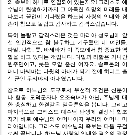
의 족보에 하나로 연결되어 있는지요! 그리스도 예
수님이 탄생하기까지 그 아득한 희망의 미래를 내
다보며 끝없이 기다렸을 하느님 사랑의 인내와 겸
손이 참으로 놀랍고 감사하고 감격스럽습니다.
특히 놀랍고 감격스러운 것은 마리아 성모님에 앞
선 인간적으로 참 불우하고 기구했던 네 여인들,
다말, 나합, 룻, 바세바가 이 족보에서 참 중요한 역
할을 하고 있다는 것입니다. 다말과 라합은 가나안
원주민이고, 룻은 모압 출신 여자요, 솔로몬의 어
머니 바쎄바는 다윗의 아내가 되기 전에 히디트 출
신 군인 우리야의 아내였습니다.
참으로 하느님의 도구로서 우선적 조건은 신분이
나 혈통, 도덕군자나 요조숙녀가 아닌, 주님께 대
한 충실하고 한결같은 믿음뿐임을 봅니다. 그리고
마지막으로 그리스도 예수님 탄생에 결정적 협조
자가 바로 예수님의 어머니이자 우리의 어머니 마
리아입니다. 그리스도 예수님의 족보는 다음 구절
로써 끝납니다. 하느님 사랑의 인내와 겸손의 결정