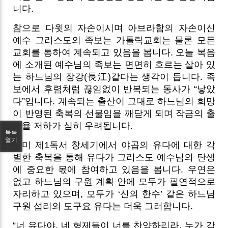
니다.
참으로 다윗의 자손이시며 아브라함의 자손이신
예수 그리스도의 족보는 가톨릭교회는 물론 모든
교회를 통하여 계속되고 있음을 봅니다. 오늘 복음
에 소개된 예수님의 족보는 면면히 흐르는 살아 있
는 하느님의 장강(長江)같다는 생각이 듭니다. 족
보에서 후렴처럼 끊임없이 반복되는 동사가 “낳았
다”입니다. 계속되는 출산이 그대로 하느님의 희망
이 반영된 축복의 선물임을 깨닫게 되며 작금의 출
산율 저하가 심히 우려됩니다.
목록
열기
이미 제1독서 창세기에서 야곱의 유다에 대한 각
별한 축복을 통해 유다가 그리스도 예수님의 탄생
에 중요한 몫에 참여하고 있음을 봅니다. 우연은
없고 하느님의 구원 계획 안에 모두가 필연적으로
자리하고 있으며, 모두가 ‘신의 한수’ 같은 하느님
구원 섭리의 도구요 유다는 더욱 그러합니다.
“너 유다야, 네 형제들이 너를 찬양하리라. 누가 감