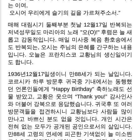
는 이여,
오시어 우리에게 슬기의 길을 가르쳐주소서.”
매해 대림시기 둘째부분 첫날 12월17일 반복되는
저녁성무일도 마리아의 노래 "오(O)!" 후렴은 늘 새
롭고 감동적입니다. 매일 미사중 복음 환호송에서
도 반복되는, 오시는 주님의 은혜를 간구하는 내용
입니다. 오늘은 프란치스코 교황님의 생신일이기
도 합니다.
1936년12월17일생이니 만88세가 되는 날입니다.
코르시카 하루 방문후 귀국중 기내에서는 동행했
던 언론인들에게 “Happy Birthday” 축하노래도 선
물 받았고, 교황은 웃으며 “Thank you!” 감사인사
와 더불어 강복으로 응답했습니다. 귀국후 또 여러
방문객들을 접견하시니 교황님보다 사람들 많이
만나고 바쁘신 분도 없을 것입니다. 개인 시간은
전혀 없는 모두가 공개된 공인으로서의 삶입니다.
만88세 고령의 연세에 피곤한 기색없이 늘 미소띈