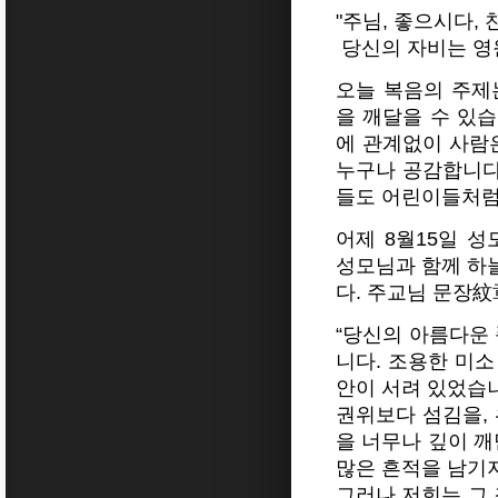
"주님, 좋으시다,
당신의 자비는 영원하
오늘 복음의 주제
을 깨달을 수 있
에 관계없이 사람
누구나 공감합니다.
들도 어린이들처럼
어제 8월15일 
성모님과 함께 하
다. 주교님 문장紋
“당신의 아름다운
니다. 조용한 미소
안이 서려 있었습
권위보다 섬김을,
을 너무나 깊이 깨
많은 흔적을 남기
그러나 저희는 그 