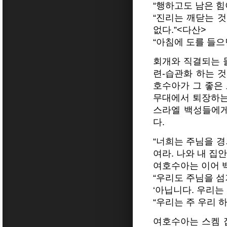
“행하고도 남은 힘
“진리는 깨닫는 것
없다.”<다산>
“아침에 도를 들으
회개와 직결되는 
련-습관화 하는 
호수아가 그 좋은
무대에서 퇴장하는
스라엘 백성들에게
다.
“너희는 주님을 경
여라. 나와 내 집
여호수아는 이어 
“우리도 주님을 
‘아닙니다. 우리는
“우리는 주 우리 
여호수아는 스켐 