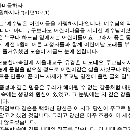
 찬미들하라.
시다."(시편107,1)
는 ‘예수님은 어린이들을 사랑하시다’입니다. 예수님의 
습니다. 아니 누구보다도 어린이다움을 지니신 예수님이셨
은 누구나 하느님 앞에서는 어린이들이요, 그래서 좋은 동
 예전 5월에 어른 피정자들과 함께 어린이날 노래를 부르
 즐거워했던 모습이 지금도 눈에 선합니다.
성모승천대축일에 서울대교구 유경촌 디모테오 주교님께
늘에 올림을 받으실 정도로 어린이같은 삶을 사셨구나 하
章을 만들어 준 어느 사제가 주교님 영전에 올린 글의 일
 품성과 깊은 믿음은 우리가 헤아릴 수 없는 강물처럼 내
 속에는 생명의 원천이 있었고, 그 눈빛에는 저 깊은 강
니다.
 위엄보다 겸손을 택하신 당신은 이 시대 당신이 주교로 
닫고 계셨던 것입니다. 그리고 당신은 아주 조용히 이 
지 않으셨습니다.
조용함 속에 깃든 시대의 징표를 읽습니다. 이 시대 종