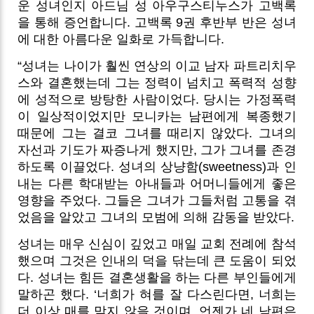
운 성녀인지 아드님 성 아우구스티누스가 고백록
을 통해 증언합니다. 고백록 9권 후반부 반은 성녀
에 대한 아름다운 일화로 가득합니다.
“성녀는 나이가 훨씬 연상의 이교 남자 파트리치우
스와 결혼했는데 그는 정력이 넘치고 폭력적 성향
에 성적으로 방탕한 사람이었다. 당시는 가정폭력
이 일상적이었지만 모니카는 남편에게 복종했기
때문에 그는 결코 그녀를 때리지 않았다. 그녀의
자선과 기도가 짜증나게 했지만, 그가 그녀를 존경
하도록 이끌었다. 성녀의 상냥함(sweetness)과 인
내는 다른 학대받는 아내들과 어머니들에게 좋은
영향을 주었다. 그들은 그녀가 그들처럼 고통을 겪
었음을 알았고 그녀의 모범에 의해 감동을 받았다.
성녀는 매우 신심이 깊었고 매일 교회 전례에 참석
했으며 그것은 인내의 덕을 닦는데 큰 도움이 되었
다. 성녀는 힘든 결혼생활을 하는 다른 부인들에게
말하곤 했다. ‘너희가 혀를 잘 다스린다면, 너희는
더 이상 매를 맞지 않을 것이며, 언젠가 네 남편은