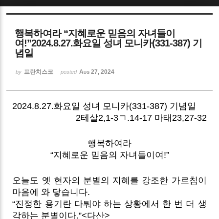
Sketchbook5, 스케치북5
행복하여라 “지혜로운 믿음의 자녀들이
여!”2024.8.27.화요일 성녀 모니카(331-387) 기
념일
프란치스코
Aug 27, 2024
by
posted
Sketchbook5, 스케치북5
2024.8.27.화요일 성녀 모니카(331-387) 기념일
2테살2,1-3ㄱ.14-17 마태23,27-32
행복하여라
“지혜로운 믿음의 자녀들이여!”
오늘도 옛 현자의 분별의 지혜를 강조한 가르침이
마음에 와 닿습니다.
“진정한 용기란 다퉈야 하는 상황에서 한 번 더 생
각하는 분별이다.”<다산>