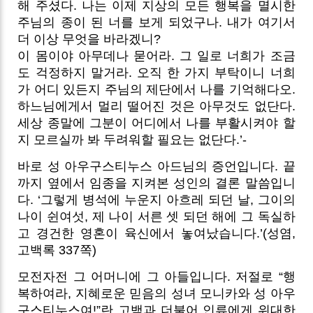
해 주셨다. 나는 이제 지상의 모든 행복을 멸시한
주님의 종이 된 너를 보게 되었구나. 내가 여기서
더 이상 무엇을 바라겠니?
이 몸이야 아무데나 묻어라. 그 일로 너희가 조금
도 걱정하지 말거라. 오직 한 가지 부탁이니 너희
가 어디 있든지 주님의 제단에서 나를 기억해다오.
하느님에게서 멀리 떨어진 것은 아무것도 없단다.
세상 종말에 그분이 어디에서 나를 부활시켜야 할
지 모르실까 봐 두려워할 필요는 없단다.’-
바로 성 아우구스티누스 아드님의 증언입니다. 끝
까지 옆에서 임종을 지켜본 성인의 결론 말씀입니
다. ‘그렇게 병석에 누운지 아흐레 되던 날, 그이의
나이 쉰여섯, 제 나이 서른 셋 되던 해에 그 독실하
고 경건한 영혼이 육신에서 놓여났습니다.’(성염,
고백록 337쪽)
모전자전 그 어머니에 그 아들입니다. 저절로 “행
복하여라, 지혜로운 믿음의 성녀 모니카와 성 아우
구스티누스여!”란 고백과 더불어 인류에게 위대한