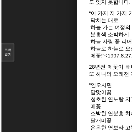
도 잊지 못합니다.
“이 가지 저 가지
닥치는 대로
하늘 가는 여정의
분홍색 소박하게
하늘 사랑 꽃 피
하늘로 하늘로 오
목록
열기
메꽃!”<1997.8.27
28년전 메꽃이 
또 하나의 오래전
“임오시면
달맞이꽃
청초한 연노랑 
메꽃
소박한 연분홍 치
달개비꽃
은은한 연보라 고