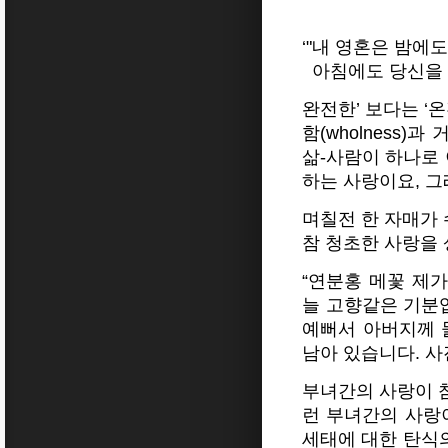
‘"내 영혼은 밤에
아침에도 당신을 그
완전한’ 보다는 ‘
함(wholness)
삶-사람이 하나로 
하는 사랑이요, 
며칠전 한 자매가
참 청초한 사랑을 
“연분홍 메꽃 제
늘 고향같은 기분입
예뻐서 아버지께 
남아 있습니다. 사
부녀간의 사랑이 참
런 부녀간의 사랑이
세태에 대한 탄식의