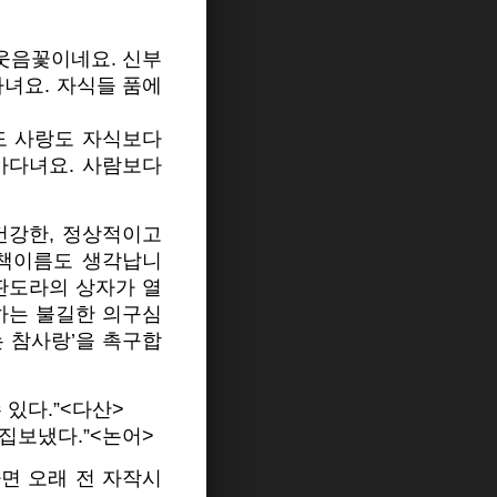
 웃음꽃이네요. 신부
다녀요. 자식들 품에
도 사랑도 자식보다
날아다녀요. 사람보다
건강한, 정상적이고
 책이름도 생각납니
 판도라의 상자가 열
하는 불길한 의구심
는 참사랑’을 촉구합
있다.”<다산>
시집보냈다.”<논어>
면 오래 전 자작시