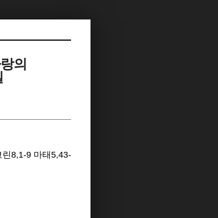
사랑의
일
린8,1-9 마태5,43-