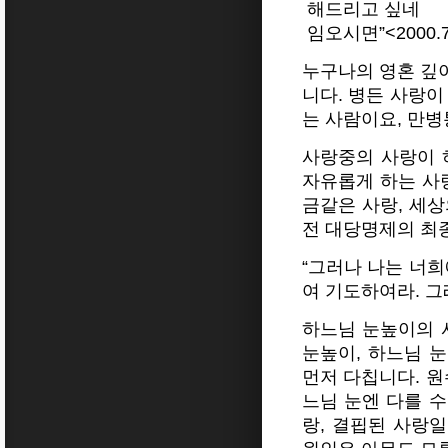
해드리고 싶네
임오시면”<2000.7
누구나의 영혼 깊
니다. 병든 사랑이
는 사람이요, 만
사랑중의 사랑이 
자유롭게 하는 사
금같은 사랑, 세
전 대당명제의 최
“그러나 나는 너희
여 기도하여라. 그
하느님 눈높이의 
눈높이, 하느님 
먼저 다칩니다. 원
느님 눈엔 다를 수
랑, 결핍된 사랑