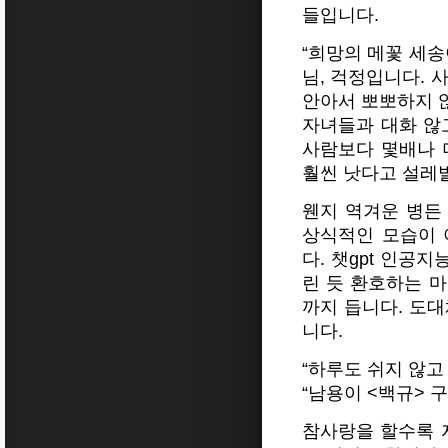
들입니다.
“희망의 메꽃 세송
님, 걱정입니다. 
안아서 뽀뽀하지 
자녀들과 대화 않
사람보다 몇배나 더
훨씬 낫다고 설레
웬지 역겨운 병든
상식적인 모습이 
다. 챗gpt 인공
린 듯 환호하는 
까지 듭니다. 도대
니다.
“하루도 쉬지 않고
“남용이 <백규> 
참사랑을 할수록 