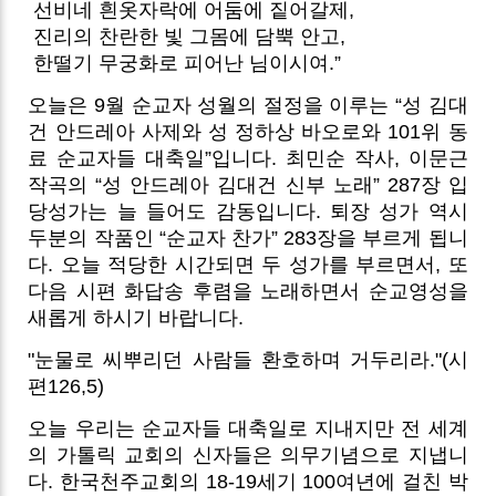
선비네 흰옷자락에 어둠에 짙어갈제,
진리의 찬란한 빛 그몸에 담뿍 안고,
한떨기 무궁화로 피어난 님이시여.”
오늘은 9월 순교자 성월의 절정을 이루는 “성 김대
건 안드레아 사제와 성 정하상 바오로와 101위 동
료 순교자들 대축일”입니다. 최민순 작사, 이문근
작곡의 “성 안드레아 김대건 신부 노래” 287장 입
당성가는 늘 들어도 감동입니다. 퇴장 성가 역시
두분의 작품인 “순교자 찬가” 283장을 부르게 됩니
다. 오늘 적당한 시간되면 두 성가를 부르면서, 또
다음 시편 화답송 후렴을 노래하면서 순교영성을
새롭게 하시기 바랍니다.
"눈물로 씨뿌리던 사람들 환호하며 거두리라."(시
편126,5)
오늘 우리는 순교자들 대축일로 지내지만 전 세계
의 가톨릭 교회의 신자들은 의무기념으로 지냅니
다. 한국천주교회의 18-19세기 100여년에 걸친 박