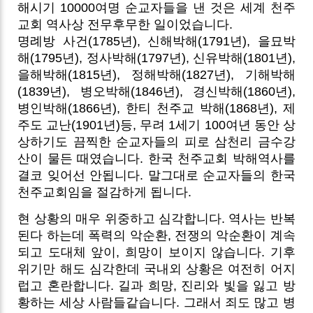
해시기 10000여명 순교자들을 낸 것은 세계 천주
교회 역사상 전무후무한 일이었습니다.
명례방 사건(1785년), 신해박해(1791년), 을묘박
해(1795년), 정사박해(1797년), 신유박해(1801년),
을해박해(1815년), 정해박해(1827년), 기해박해
(1839년), 병오박해(1846년), 경신박해(1860년),
병인박해(1866년), 한티 천주교 박해(1868년), 제
주도 교난(1901년)등, 무려 1세기 100여년 동안 상
상하기도 끔찍한 순교자들의 피로 삼천리 금수강
산이 물든 때였습니다. 한국 천주교회 박해역사를
결코 잊어선 안됩니다. 말그대로 순교자들의 한국
천주교회임을 절감하게 됩니다.
현 상황의 매우 위중하고 심각합니다. 역사는 반복
된다 하는데 폭력의 악순환, 전쟁의 악순환이 계속
되고 도대체 앞이, 희망이 보이지 않습니다. 기후
위기만 해도 심각한데 국내외 상황은 여전히 어지
럽고 혼란합니다. 길과 희망, 진리와 빛을 잃고 방
황하는 세상 사람들같습니다. 그래서 죄도 많고 병