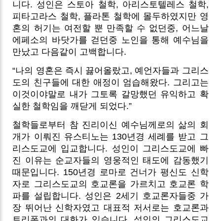
니다.
성인은 스토아 철학, 아리스토텔레스 철학,
피타고라스 철학, 플라톤 철학에 몰두하였지만 영
혼의 허기는 여전할 뿐 만족할 수 없던중, 어느날
에페소의 바닷가를 걷던중 노인을 통해 예수님을
만났고 다음같이 고백합니다.
“나의 영혼은 즉시 끓어올랐고, 예언자들과 그리스
도의 친구들에 대한 애정이 엄습해왔다. 그리고는
이것이야말로 내가 그토록 갈망했던 유익하고 확
실한 철학임을 깨닫게 되었다.”
철학들로부터 참 진리이신 예수님께로의 삶의 회
개가 이뤄진 유스티노는 130년경 세례를 받고 그
리스도교에 입교합니다. 성인이 그리스도교에 빠
진 이유는 순교자들의 영웅적인 태도에 감동했기
때문입니다. 150년경 로마로 건너가 평신도 신학
자로 그리스도교의 호교론을 가르치고 호교론 학
파를 설립합니다. 성인은 2세기 호교론자들중 가
장 뛰어난 신학자였고 대표적 저서로는 호교론과
트리폰과의 대화가 있습니다.
성인의 그리스도교