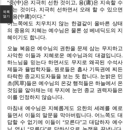
“중(中)은 지극히 선한 것이고, 용(庸)은 지속할 수
있는 것이다. 지극히 선하면서 오래 할 수 있으면
목록
중용(中庸)이다.”
열기
어느쪽에도 치우치지 않는 한결같이 올바른 상태
의 중용의 지혜는 예수님은 물론 성 베네딕도의 지
혜이기도 합니다.
오늘 복음은 예수님의 권한을 문제 삼는 무지하고
사악한 이들과 지혜로운 예수님과의 대결입니다.
하느님을 믿는다 하면서도 무지로 왜곡된 수석사
제들과 율법학자들, 원로들은 흡사 기득권에 찌든
타락한 종교지도자들을 보는 듯 합니다. 눈밝은 민
초(民草)들은 예수님의 온갖 행적들은 하늘에서 온
것임을 알아채는 데 무지에 눈먼 종교 권력자들은
이를 인정하지 않습니다.
마침내 예수님은 지혜롭게도 요한의 세례를 예로
들면서 이들의 말문을 막아버립니다. 어느쪽도 대
답할 수 없기에 이들이 “모른다”고 대답하자 예수
님 역시 “모른다”로 답하심으로 논쟁을 끝냅니다.