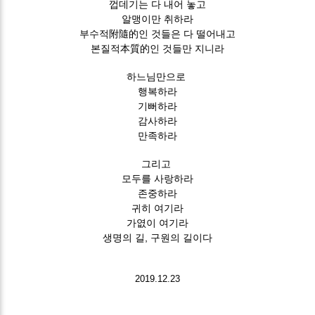
껍데기는 다 내어 놓고
알맹이만 취하라
부수적附隨的인 것들은 다 떨어내고
본질적本質的인 것들만 지니라
하느님만으로
행복하라
기뻐하라
감사하라
만족하라
그리고
모두를 사랑하라
존중하라
귀히 여기라
가엾이 여기라
생명의 길, 구원의 길이다
2019.12.23