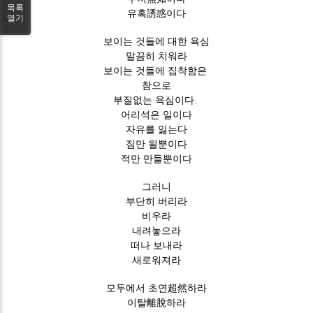
목록
유혹誘惑이다
열기
보이는 것들에 대한 욕심
말끔히 치워라
보이는 것들에 집착함은
참으로
부질없는 욕심이다.
어리석은 일이다
자유를 잃는다
짐만 될뿐이다
적만 만들뿐이다
그러니
부단히 버리라
비우라
내려놓으라
떠나 보내라
새로워져라
모두에서 초연超然하라
이탈離脫하라