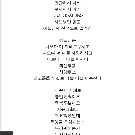
판단하지 마라
무시하지 마라
두려워하지 마라
하느님만 믿고
하느님께 전적으로 맡기라
하느님은
나보다 더 지혜로우시고
나도다 더 나를 사랑하시고
나보다 더 나를 아시니
최선最善
최상最上
최고最高의 길로 나를 이끌어 주신다
내 존재 자체로
충만充滿이요
행복幸福이요
자유自由요
부요富饒인데
무엇을 욕심내는가
부러워하는가
무지無知이다