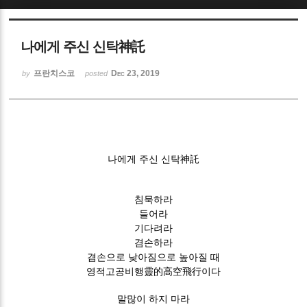
Sketchbook5, 스케치북5
나에게 주신 신탁神託
프란치스코
Dec 23, 2019
by
posted
Sketchbook5, 스케치북5
나에게 주신 신탁神託
침묵하라
들어라
기다려라
겸손하라
겸손으로 낮아짐으로 높아질 때
영적고공비행靈的高空飛行이다
말많이 하지 마라