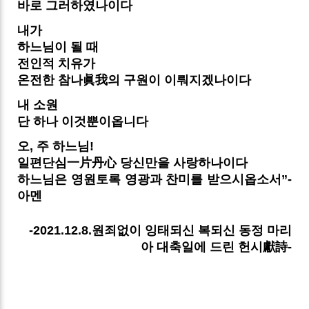
바로 그러하였나이다
내가
하느님이 될 때
전인적 치유가
온전한 참나眞我의 구원이 이뤄지겠나이다
내 소원
단 하나 이것뿐이옵니다
오, 주 하느님!
일편단심一片丹心 당신만을 사랑하나이다
하느님은 영원토록 영광과 찬미를 받으시옵소서”-
아멘
-2021.12.8.원죄없이 잉태되신 복되신 동정 마리
아 대축일에 드린 헌시獻詩-