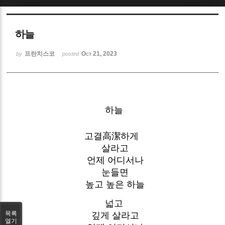
Sketchbook5, 스케치북5
하늘
프란치스코
Oct 21, 2023
by
posted
Sketchbook5, 스케치북5
하늘
고결高潔하게
살라고
언제 어디서나
눈들면
높고 높은 하늘
넓고
목록
깊게 살라고
열기