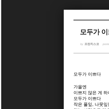
Sketchbook5, 스케치북5
모두가 
Sketchbook5, 스케치북5
프란치스코
by
post
모두가 이쁘다
가을엔
이쁘지 않은 게 하
모두가 이쁘다
작은 풀잎, 나뭇잎들