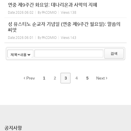
연중 제9주간 화요일: 데나리온과 사막의 지혜
Date
2026.06.02
By
PACOMIO
Views
138
성 유스티노 순교자 기념일 (연중 제9주간 월요일): 말씀의
씨앗
Date
2026.06.01
By
PACOMIO
Views
143
검색
Prev
1
2
3
4
5
Next
공지사항