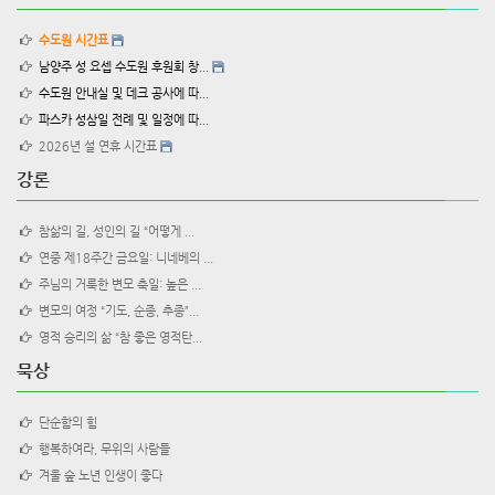
수도원 시간표
남양주 성 요셉 수도원 후원회 창...
수도원 안내실 및 데크 공사에 따...
파스카 성삼일 전례 및 일정에 따...
2026년 설 연휴 시간표
강론
참삶의 길, 성인의 길 “어떻게 ...
연중 제18주간 금요일: 니네베의 ...
주님의 거룩한 변모 축일: 높은 ...
변모의 여정 “기도, 순종, 추종”...
영적 승리의 삶 “참 좋은 영적탄...
묵상
단순함의 힘
행복하여라, 무위의 사람들
겨울 숲 노년 인생이 좋다