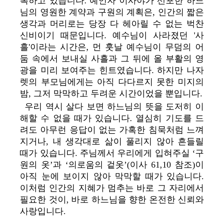
록하고 있습니다. 예언자 이사야가 선포한 하느
님의 영원한 계약과 구원의 계획은, 인간의 짧은
생각과 머리로는 당장 다 헤아릴 수 없는 벅찬
신비이기 때문입니다. 예수님이 사라졌던 '사
흘'이라는 시간은, 먼 훗날 예수님이 무덤의 어
둠 속에서 보내실 사흘과 그 뒤에 올 부활의 영
광을 미리 보여주는 힌트였습니다. 하지만 나자
렛의 부모님에게는 아직 다다르지 못한 미지의
밤, 그저 막막하고 두려운 시간이었을 뿐입니다.
우리 역시 살다 보면 하느님의 뜻을 도저히 이
해할 수 없을 때가 있습니다. 열심히 기도를 드
려도 아무런 응답이 없는 가혹한 침묵처럼 느껴
지거나, 내 생각대로 삶이 풀리지 않아 흔들릴
때가 있습니다. 주님께서 우리에게 입혀주실 ‘구
원의 옷’과 ‘의로움의 겉옷’(이사 61,10 참조)이
아직 눈에 보이지 않아 막막할 때가 있습니다.
이처럼 인간의 지혜가 멈추는 바로 그 자리에서
필요한 것이, 바로 하느님을 향한 온전한 신뢰와
사랑입니다.