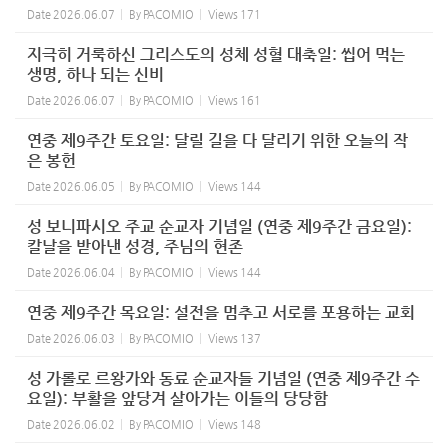
Date
2026.06.07
By
PACOMIO
Views
171
지극히 거룩하신 그리스도의 성체 성혈 대축일: 씹어 먹는
생명, 하나 되는 신비
Date
2026.06.07
By
PACOMIO
Views
161
연중 제9주간 토요일: 달릴 길을 다 달리기 위한 오늘의 작
은 봉헌
Date
2026.06.05
By
PACOMIO
Views
144
성 보니파시오 주교 순교자 기념일 (연중 제9주간 금요일):
칼날을 받아낸 성경, 주님의 현존
Date
2026.06.04
By
PACOMIO
Views
144
연중 제9주간 목요일: 설전을 멈추고 서로를 포용하는 교회
Date
2026.06.03
By
PACOMIO
Views
137
성 가롤로 르왕가와 동료 순교자들 기념일 (연중 제9주간 수
요일): 부활을 앞당겨 살아가는 이들의 당당함
Date
2026.06.02
By
PACOMIO
Views
148