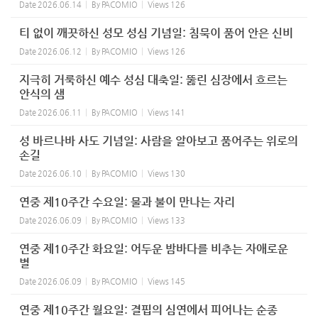
Date
2026.06.14
By
PACOMIO
Views
126
티 없이 깨끗하신 성모 성심 기념일: 침묵이 품어 안은 신비
Date
2026.06.12
By
PACOMIO
Views
126
지극히 거룩하신 예수 성심 대축일: 뚫린 심장에서 흐르는
안식의 샘
Date
2026.06.11
By
PACOMIO
Views
141
성 바르나바 사도 기념일: 사람을 알아보고 품어주는 위로의
손길
Date
2026.06.10
By
PACOMIO
Views
130
연중 제10주간 수요일: 물과 불이 만나는 자리
Date
2026.06.09
By
PACOMIO
Views
133
연중 제10주간 화요일: 어두운 밤바다를 비추는 자애로운
별
Date
2026.06.09
By
PACOMIO
Views
145
연중 제10주간 월요일: 결핍의 심연에서 피어나는 순종