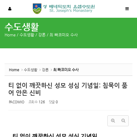
Sketchbook5, 스케치북5
Sketchbook5, 스케치북5
수도생활
Home
/
수도생활
/
강론
/
최 빠코미오 수사
Home
수도생활
강론
최 빠코미오 수사
티 없이 깨끗하신 성모 성심 기념일: 침묵이 품
어 안은 신비
PACOMIO
조회 수
126
댓글
0
티
없이
깨끗하신
성모
성심
기념일