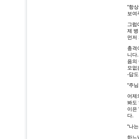
“항
보여주
그럼
제 병
먼저 
충격
니다
음의 
모없는
-답
“주님
어제의
봐도 
이은 
다.
“나는
하느