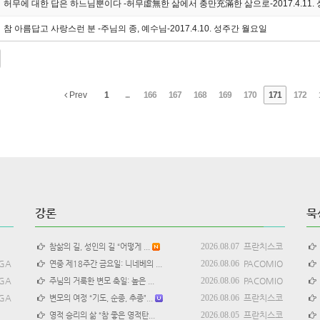
허무에 대한 답은 하느님뿐이다 -허무虛無한 삶에서 충만充滿한 삶으로-2017.4.11.
참 아름답고 사랑스런 분 -주님의 종, 예수님-2017.4.10. 성주간 월요일
Prev
1
...
166
167
168
169
170
171
172
강론
묵
2026.08.07
프란치스코
참삶의 길, 성인의 길 “어떻게 ...
GA
2026.08.06
PACOMIO
연중 제18주간 금요일: 니네베의 ...
GA
2026.08.06
PACOMIO
주님의 거룩한 변모 축일: 높은 ...
GA
2026.08.06
프란치스코
변모의 여정 “기도, 순종, 추종”...
2026.08.05
프란치스코
영적 승리의 삶 “참 좋은 영적탄...