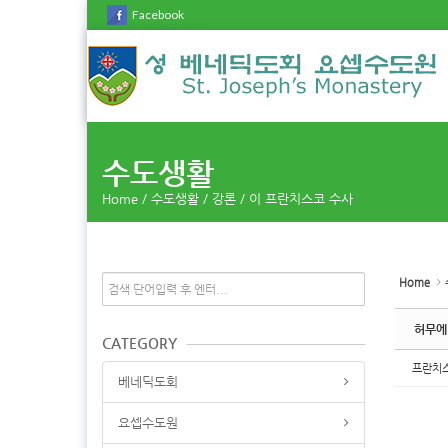
Sketchbook5, 스케치북5
Sketchbook5, 스케치북5
Facebook
수도생활
Home
/
수도생활
/
강론
/
이 프란치스코 수사
Home
허무에
CATEGORY
프란치
베네딕도회
요셉수도원