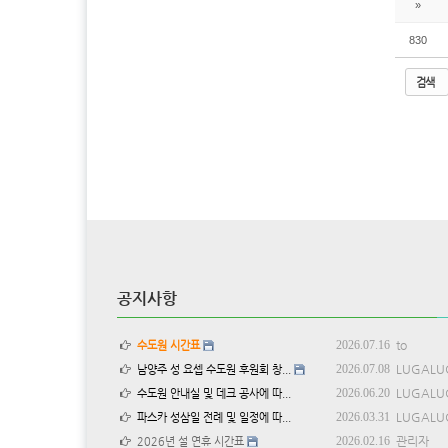
»
830
검색
공지사항
2026.07.16
to
수도원 시간표
2026.07.08
LUGALU
남양주 성 요셉 수도원 후원회 창...
2026.06.20
LUGALU
수도원 안내실 및 데크 공사에 따...
2026.03.31
LUGALU
파스카 성삼일 전례 및 일정에 따...
2026.02.16
관리자
2026년 설 연휴 시간표