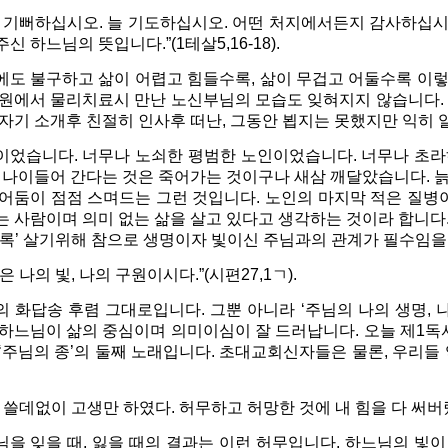
상 기뻐하십시오. 늘 기도하십시오. 어떤 처지에서든지 감사하십
신 하느님의 뜻입니다.”(1테살5,16-18).
에도 불구하고 삶이 어렵고 힘들수록, 삶이 무겁고 어둘수록 이
원에서 물리치료시 만난 노신부님의 모습도 잊혀지지 않습니다. 신부
자기 소개후 친절히 인사후 떠난, 그동안 뵙지는 못했지만 익히
이었습니다. 너무나 노쇠한 평범한 노인이었습니다. 너무나 초라
. 나이들어 간다는 것은 죽어가는 것이구나 새삼 깨달았습니다. 
어둠이 점점 스며드는 그런 것입니다. 노인의 마지막 적은 질병이
 사람이며 의미 없는 삶을 살고 있다고 생각하는 것이라 합니다. 
도록’ 살기위해 참으로 생명이자 빛이신 주님과의 관계가 필수임을
은 나의 빛, 나의 구원이시다.”(시편27,1ㄱ).
 화답송 후렴 그대로입니다. 그뿐 아니라 ‘주님의 나의 생명, 
하느님이 삶의 중심이며 의미이심이 잘 드러납니다. 오늘 제1독서
‘주님의 종’의 둘째 노래입니다. 초대교회신자들은 물론, 우리들
 쓸데없이 고생만 하였다. 허무하고 허망한 것에 내 힘을 다 써버렸다
님을 잊을 때, 잃을 때의 결과는 이런 허무입니다. 하느님의 빛