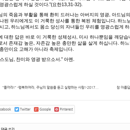
영광스럽게 하실 것이다.”(요한13,31-32).
님의 죽음과 부활을 통해 환히 드러나는 아버지의 영광, 아드님
하나된 우리에게도 이 거룩한 성사를 통한 복된 체험입니다. 하
되시고, 하느님께서도 몸소 당신의 자녀들인 우리를 영광스럽게 하
에 대한 답은 바로 이 거룩한 성체성사, 미사 하나뿐임을 깨닫습
로서 존재감 높은, 자존감 높은 충만한 삶을 살게 하십니다. 하
 충만이요 고해가 아니라 축제입니다.
스도님, 찬미와 영광 받으소서.” 아멘.
"들어라!" -행복하여라, 주님의 말씀을 듣고 실행하는 사람!-2017...
참 아름답고
cebook
Twitter
Google
Pinterest
댓글 쓰기