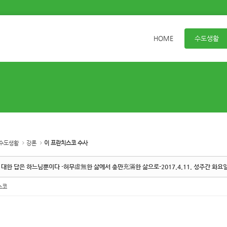
HOME
수도생활
수도생활
강론
이 프란치스코 수사
 대한 답은 하느님뿐이다 -허무虛無한 삶에서 충만充滿한 삶으로-2017.4.11. 성주간 화요
스코