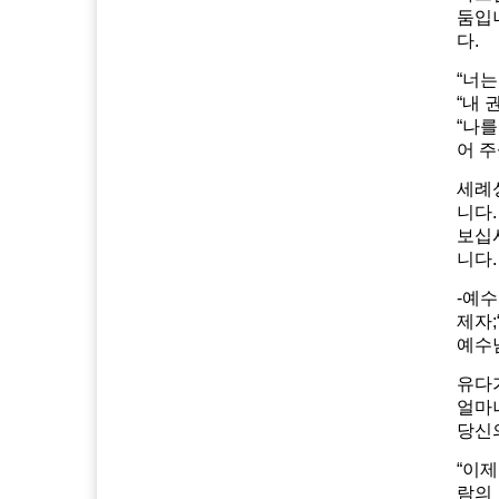
둠입
다.
“너는
“내 
“나를
어 주
세례
니다
보십
니다.
-예수
제자;
예수님
유다
얼마
당신
“이
람의