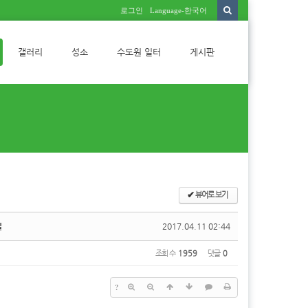
로그인
Language-한국어
갤러리
성소
수도원 일터
게시판
✔
뷰어로 보기
일
2017.04.11 02:44
조회 수
1959
댓글
0
?