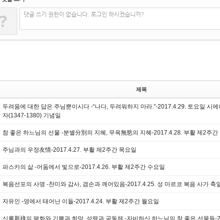
?
댓글 쓰기 권한이 없습니다. 로그인 하시겠습니까?
제목
두려움에 대한 답은 주님뿐이시다 -“나다, 두려워하지 마라.”-2017.4.29. 토요일 
자(1347-1380) 기념일
참 좋은 하느님의 선물 -분별分別의 지혜, 무욕無慾의 지혜-2017.4.28. 부활 제2주간
주님과의 우정友情-2017.4.27. 부활 제2주간 목요일
파스카의 삶 -어둠에서 빛으로-2017.4.26. 부활 제2주간 수요일
복음선포의 사명 -찬미와 감사, 겸손과 깨어있음-2017.4.25. 성 마르코 복음 사가 축
자유인 -영에서 태어난 이들-2017.4.24. 부활 제2주간 월요일
신록新祿의 평화와 기쁨과 희망, 성령과 공동체 -자비하신 하느님의 참 좋은 선물들-2017