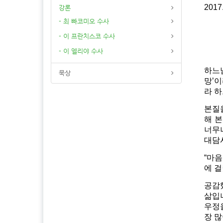
2
강론
- 최 빠코미오 수사
- 이 프란치스코 수사
- 이 엘리야 수사
하느님
묵상
망’이
라 하
본질
해 
너무
대담
“마음
에 걸
공감
삶입
우정
장 많